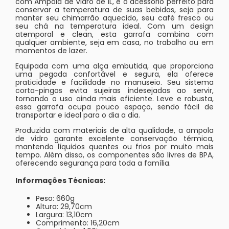
com Ampola de Vidro de 1L, é o acessório perfeito para
conservar a temperatura de suas bebidas, seja para
manter seu chimarrão aquecido, seu café fresco ou
seu chá na temperatura ideal. Com um design
atemporal e clean, esta garrafa combina com
qualquer ambiente, seja em casa, no trabalho ou em
momentos de lazer.
Equipada com uma alça embutida, que proporciona
uma pegada confortável e segura, ela oferece
praticidade e facilidade no manuseio. Seu sistema
corta-pingos evita sujeiras indesejadas ao servir,
tornando o uso ainda mais eficiente. Leve e robusta,
essa garrafa ocupa pouco espaço, sendo fácil de
transportar e ideal para o dia a dia.
Produzida com materiais de alta qualidade, a ampola
de vidro garante excelente conservação térmica,
mantendo líquidos quentes ou frios por muito mais
tempo. Além disso, os componentes são livres de BPA,
oferecendo segurança para toda a família.
Informações Técnicas:
Peso: 660g
Altura: 29,70cm
Largura: 13,10cm
Comprimento: 16,20cm