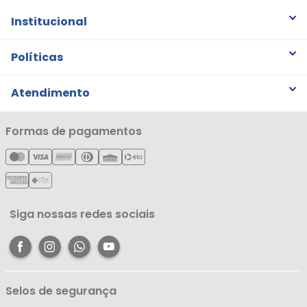
Institucional
Quem somos
Políticas
Trabalhe Conosco
Trocas e Devoluções
Atendimento
Notícias
Política de Privacidade
Nossas Lojas
Minha Conta
Formas de pagamentos
Política de Entrega
Cartão Líderzan
Meus Pedidos
Política de Reembolso
Meus Favoritos
Central de Atendimento
Siga nossas redes sociais
Selos de segurança