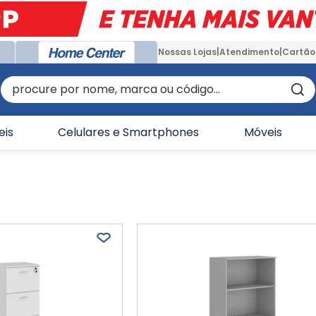
Nossas Lojas
Atendimento
Cartão
procure por nome, marca ou código...
eis
Celulares e Smartphones
Móveis