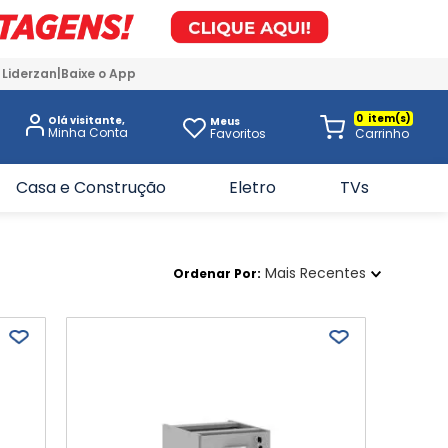
 Liderzan
Baixe o App
0
Olá visitante,
Meus
Favoritos
Casa e Construção
Eletro
TVs
Mais Recentes
Ordenar Por