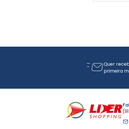
Quer receb
primeira m
Fa
(9