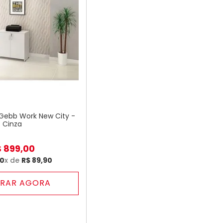
 Gebb Work New City -
Cinza
$
899
,
00
10
x de
R$
89
,
90
RAR AGORA