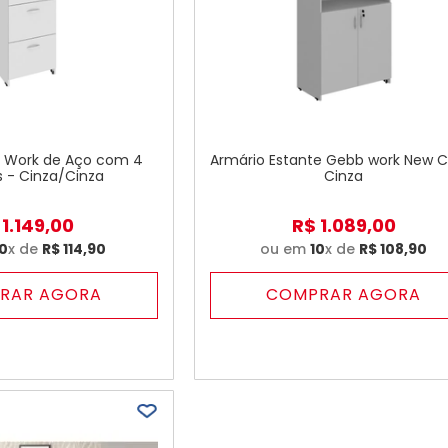
b Work de Aço com 4
Armário Estante Gebb work New Ci
 - Cinza/Cinza
Cinza
1
.
149
,
00
R$
1
.
089
,
00
10
x de
R$
114
,
90
ou em
10
x de
R$
108
,
90
RAR AGORA
COMPRAR AGORA