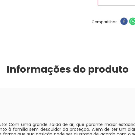
Compartilhar
Informações do produto
o! Com uma grande saída de ar, que garante maior estabili
junto à família sem descuidar da proteção. Além de ter um d
de forma que sua posição pode ser ajustada de acordo com o s