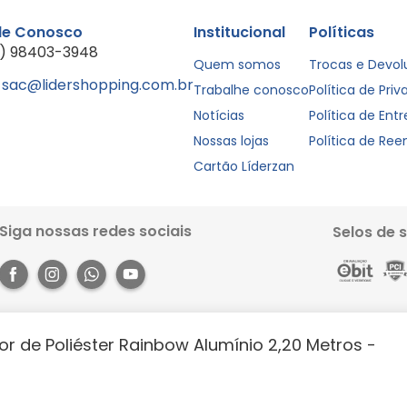
le Conosco
Institucional
Políticas
1) 98403-3948
Quem somos
Trocas e Devo
sac@lidershopping.com.br
Trabalhe conosco
Política de Pri
Notícias
Política de Ent
Nossas lojas
Política de Re
Cartão Líderzan
Siga nossas redes sociais
Selos de 
r de Poliéster Rainbow Alumínio 2,20 Metros -
Rua dos Pariquis, 1056 - Jurunas, Belém - PA, 66033-590. Site 100% seguro, co
books e muito mais. Aproveite a agilidade, praticidade e comodidade que o 
https://lidershopping.com/liderapp
e receba em casa!
évia notificação. Todas as imagens neste site são de efeito meramente ilust