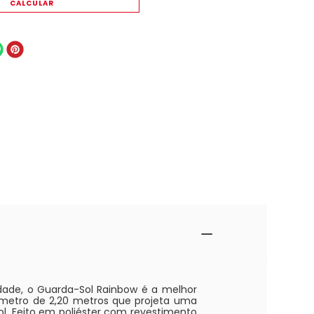
dade, o Guarda-Sol Rainbow é a melhor
iâmetro de 2,20 metros que projeta uma
ol. Feito em poliéster com revestimento