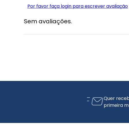
Por favor faça login para escrever avaliação
Sem avaliações.
Quer receb
primeira m