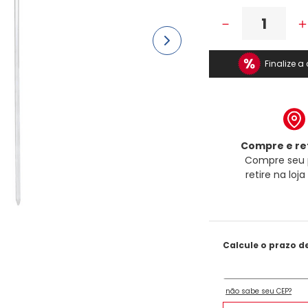
－
Finalize 
Compre e ret
Compre seu 
retire na loj