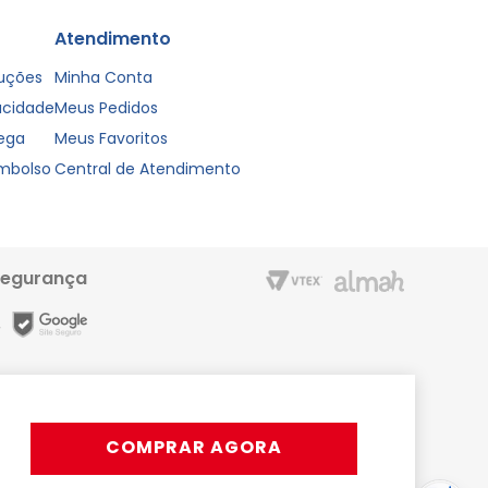
Atendimento
luções
Minha Conta
vacidade
Meus Pedidos
rega
Meus Favoritos
embolso
Central de Atendimento
segurança
m entrega rápida e condições especiais para o Cartão Liderzan.
Líder Shopping proporciona. Acesse o site ou o App
COMPRAR AGORA
rativos, podendo ocorrer variações.