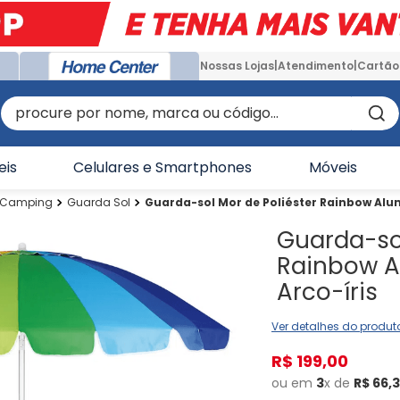
Nossas Lojas
Atendimento
Cartão
procure por nome, marca ou código...
eis
Celulares e Smartphones
Móveis
s Camping
Guarda Sol
Guarda-sol Mor de Poliéster Rainbow Alumí
Guarda-sol
Rainbow Al
Arco-íris
Ver detalhes do produt
R$
199
,
00
ou em
3
x de
R$
66
,