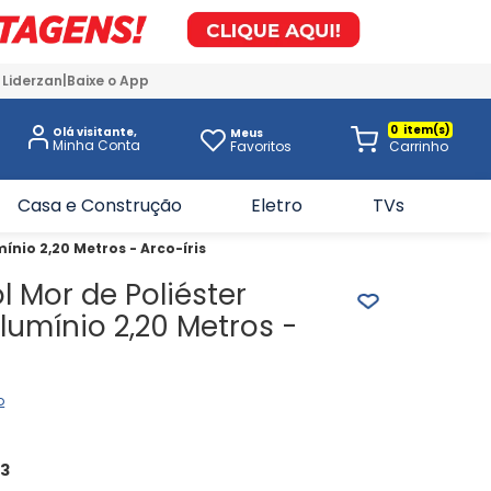
 Liderzan
Baixe o App
0
Olá visitante,
Meus
Favoritos
Casa e Construção
Eletro
TVs
nio 2,20 Metros - Arco-íris
 Mor de Poliéster
umínio 2,20 Metros -
o
33