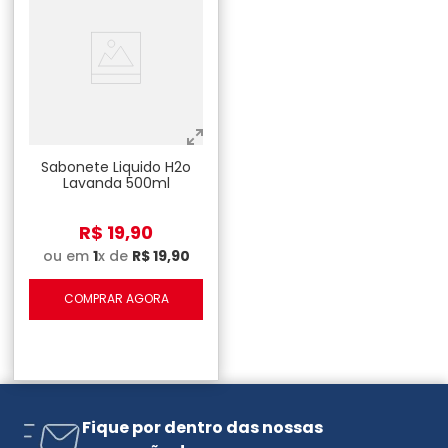
Sabonete Liquido H2o
Lavanda 500ml
R$
19
,
90
ou em
1
x de
R$
19
,
90
COMPRAR AGORA
Fique por dentro das nossas