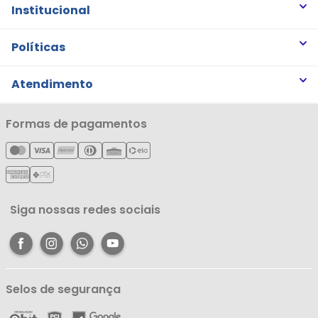
Institucional
Quem somos
Políticas
Trabalhe Conosco
Trocas e Devoluções
Atendimento
Notícias
Política de Privacidade
Nossas Lojas
Minha Conta
Formas de pagamentos
Política de Entrega
Cartão Líderzan
Meus Pedidos
Política de Reembolso
Meus Favoritos
Central de Atendimento
Siga nossas redes sociais
Selos de segurança