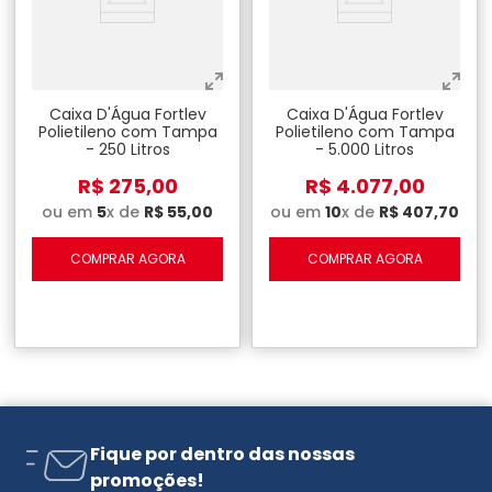
Caixa D'Água Fortlev
Caixa D'Água Fortlev
Polietileno com Tampa
Polietileno com Tampa
- 250 Litros
- 5.000 Litros
R$
275
,
00
R$
4
.
077
,
00
ou em
5
x de
R$
55
,
00
ou em
10
x de
R$
407
,
70
COMPRAR AGORA
COMPRAR AGORA
Fique por dentro das nossas
promoções!