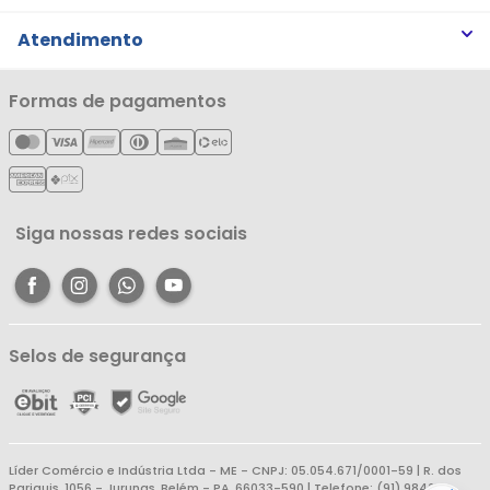
Trabalhe Conosco
Trocas e Devoluções
Atendimento
Notícias
Política de Privacidade
Nossas Lojas
Minha Conta
Formas de pagamentos
Política de Entrega
Cartão Líderzan
Meus Pedidos
Política de Reembolso
Meus Favoritos
Central de Atendimento
Siga nossas redes sociais
Selos de segurança
Líder Comércio e Indústria Ltda - ME - CNPJ: 05.054.671/0001-59 | R. dos
Pariquis, 1056 - Jurunas, Belém - PA, 66033-590 | Telefone: (91) 98403-