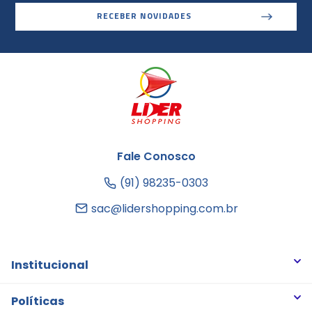
RECEBER NOVIDADES
Fale Conosco
(91) 98235-0303
sac@lidershopping.com.br
Institucional
Quem somos
Políticas