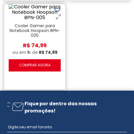
Cooler Gamer para
Notebook Hoopson BPN-
005
R$
74
,
99
ou em
1
x de
R$
74
,
99
COMPRAR AGORA
Fique por dentro das nossas
promoções!