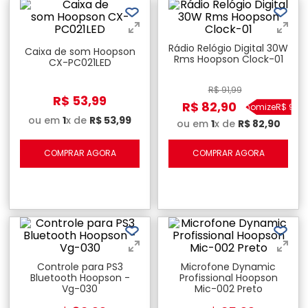
Rádio Relógio Digital 30W
Caixa de som Hoopson
Rms Hoopson Clock-01
CX-PC021LED
R$
91
,
99
R$
53
,
99
R$
82
,
90
Economize
R$
9
,
09
ou em
1
x de
R$
53
,
99
ou em
1
x de
R$
82
,
90
COMPRAR AGORA
COMPRAR AGORA
Controle para PS3
Microfone Dynamic
Bluetooth Hoopson -
Profissional Hoopson
Vg-030
Mic-002 Preto