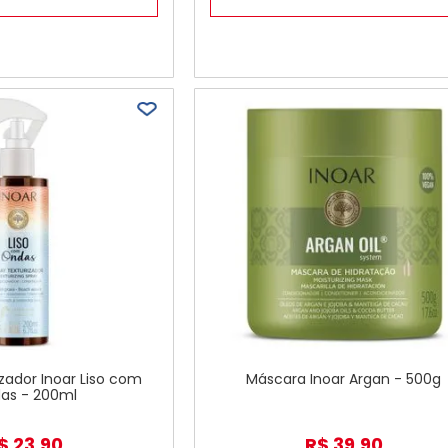
zador Inoar Liso com
Máscara Inoar Argan - 500g
as - 200ml
$
23
,
90
R$
39
,
90