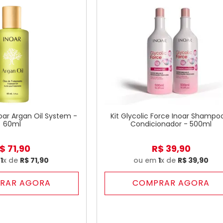
oar Argan Oil System -
Kit Glycolic Force Inoar Shampo
60ml
Condicionador - 500ml
$
71
,
90
R$
39
,
90
m
1
x de
R$
71
,
90
ou em
1
x de
R$
39
,
90
RAR AGORA
COMPRAR AGORA