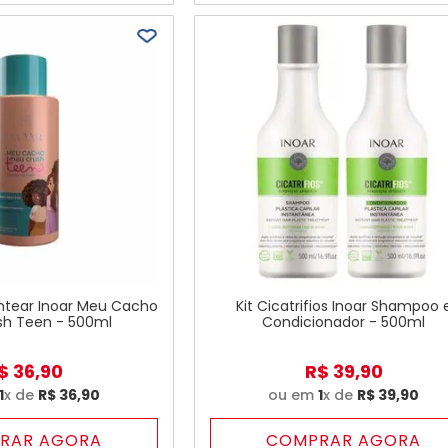
ntear Inoar Meu Cacho
Kit Cicatrifios Inoar Shampoo 
sh Teen - 500ml
Condicionador - 500ml
$
36
,
90
R$
39
,
90
1
x de
R$
36
,
90
ou em
1
x de
R$
39
,
90
RAR AGORA
COMPRAR AGORA