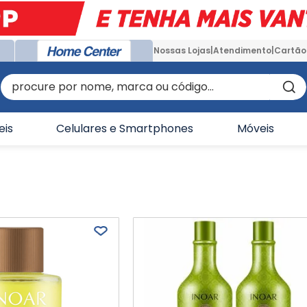
Nossas Lojas
Atendimento
Cartão
procure por nome, marca ou código...
eis
Celulares e Smartphones
Móveis