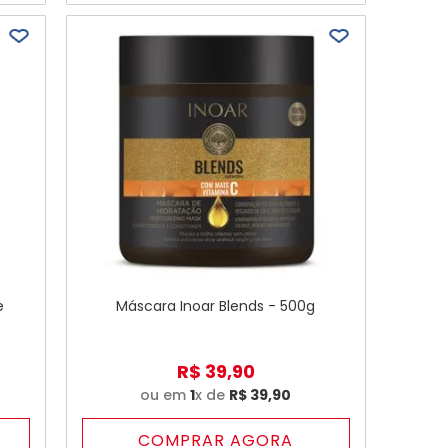
e
Máscara Inoar Blends - 500g
R$
39
,
90
ou em
1
x de
R$
39
,
90
COMPRAR AGORA