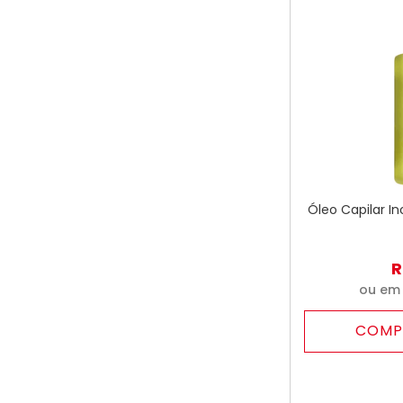
Óleo Capilar In
R
ou e
COMP