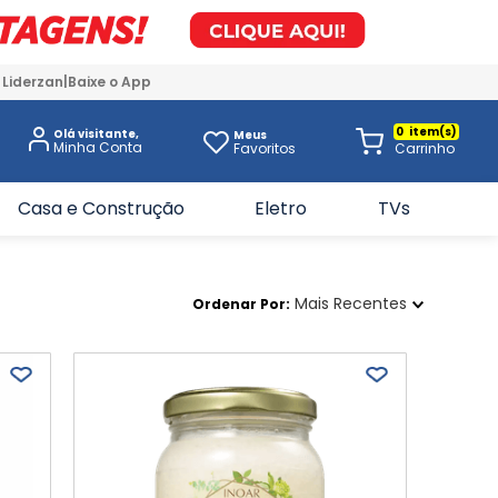
 Liderzan
Baixe o App
0
Olá visitante,
Meus
Favoritos
Casa e Construção
Eletro
TVs
Mais Recentes
Ordenar Por