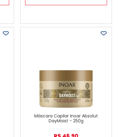
Máscara Capilar Inoar Absolut
DayMoist - 250g
R$
46
,
90