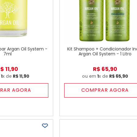
oar Argan Oil System -
Kit Shampoo + Condicionador In
7ml
Argan Oil System - 1 Litro
R$
11
,
90
R$
65
,
90
m
1
x de
R$
11
,
90
ou em
1
x de
R$
65
,
90
RAR AGORA
COMPRAR AGORA