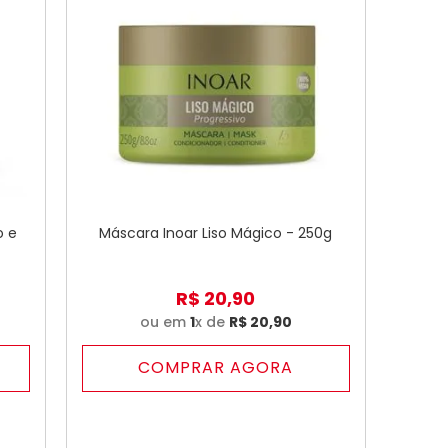
o e
Máscara Inoar Liso Mágico - 250g
R$
20
,
90
ou em
1
x de
R$
20
,
90
COMPRAR AGORA