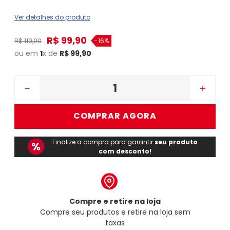
Ver detalhes do produto
R$
99
,
90
R$
119
,
00
-
16%
ou em
1
x de
R$
99
,
90
－
＋
COMPRAR AGORA
Finalize a compra para garantir
seu produto
com desconto!
Compre e retire na loja
Compre seu produtos e retire na loja sem
taxas