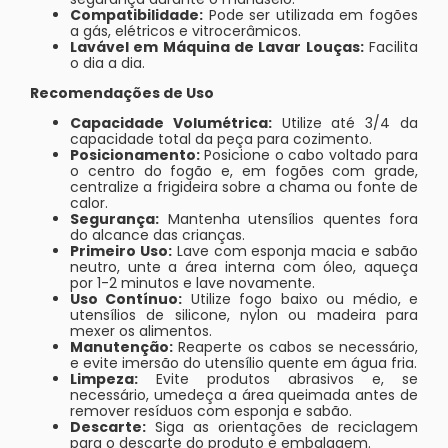
Compatibilidade:
Pode ser utilizada em fogões
a gás, elétricos e vitrocerâmicos.
Lavável em Máquina de Lavar Louças:
Facilita
o dia a dia.
Recomendações de Uso
Capacidade Volumétrica:
Utilize até 3/4 da
capacidade total da peça para cozimento.
Posicionamento:
Posicione o cabo voltado para
o centro do fogão e, em fogões com grade,
centralize a frigideira sobre a chama ou fonte de
calor.
Segurança:
Mantenha utensílios quentes fora
do alcance das crianças.
Primeiro Uso:
Lave com esponja macia e sabão
neutro, unte a área interna com óleo, aqueça
por 1-2 minutos e lave novamente.
Uso Contínuo:
Utilize fogo baixo ou médio, e
utensílios de silicone, nylon ou madeira para
mexer os alimentos.
Manutenção:
Reaperte os cabos se necessário,
e evite imersão do utensílio quente em água fria.
Limpeza:
Evite produtos abrasivos e, se
necessário, umedeça a área queimada antes de
remover resíduos com esponja e sabão.
Descarte:
Siga as orientações de reciclagem
para o descarte do produto e embalagem.