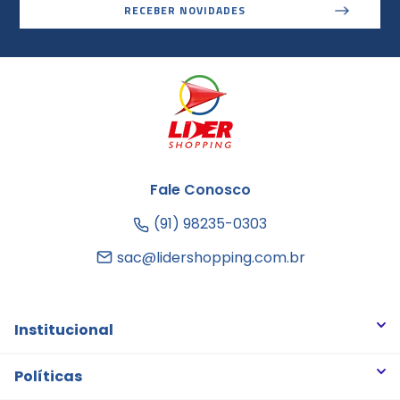
RECEBER NOVIDADES
Fale Conosco
(91) 98235-0303
sac@lidershopping.com.br
Institucional
Quem somos
Políticas