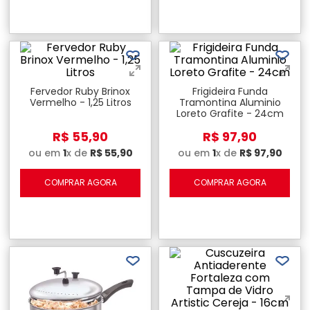
Fervedor Ruby Brinox
Frigideira Funda
Vermelho - 1,25 Litros
Tramontina Aluminio
Loreto Grafite - 24cm
R$
55
,
90
R$
97
,
90
ou em
1
x de
R$
55
,
90
ou em
1
x de
R$
97
,
90
COMPRAR AGORA
COMPRAR AGORA