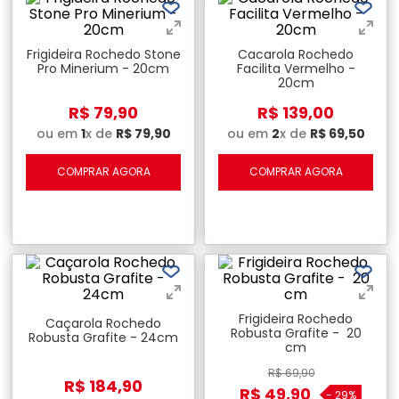
Frigideira Rochedo Stone
Cacarola Rochedo
Pro Minerium - 20cm
Facilita Vermelho -
20cm
R$
79
,
90
R$
139
,
00
ou em
1
x de
R$
79
,
90
ou em
2
x de
R$
69
,
50
COMPRAR AGORA
COMPRAR AGORA
Frigideira Rochedo
Caçarola Rochedo
Robusta Grafite - 20
Robusta Grafite - 24cm
cm
R$
69
,
90
R$
184
,
90
R$
49
,
90
-
29%