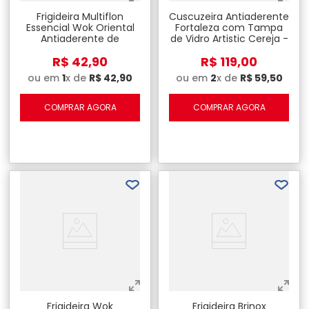
Frigideira Multiflon
Cuscuzeira Antiaderente
Essencial Wok Oriental
Fortaleza com Tampa
Antiaderente de
de Vidro Artistic Cereja -
Alumínio com Cabo -
18cm
R$
42
,
90
R$
119
,
00
28cm
ou em
1
x de
R$
42
,
90
ou em
2
x de
R$
59
,
50
COMPRAR AGORA
COMPRAR AGORA
Frigideira Wok
Frigideira Brinox