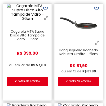
Caçarola MTA Supra
Disco Alto Tampa de
Vidro - 36cm
Panquequeira Rochedo
R$
399
,
00
Robusta Grafite - 21cm
ou em
7
x de
R$
57
,
00
R$
81
,
90
ou em
1
x de
R$
81
,
90
COMPRAR AGORA
COMPRAR AGORA