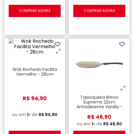
COMPRAR AGORA
COMPRAR AGORA
Wok Rochedo Facilita
Vermelho - 28cm
Tapioqueira Brinox
R$
94
,
90
Suprema 22cm
Antiaderente Vanilla -
600ml
ou em
1
x de
R$
94
,
90
R$
46
,
90
ou em
1
x de
R$
46
,
90