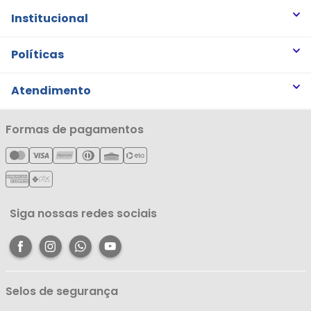
Institucional
Quem somos
Políticas
Trabalhe Conosco
Trocas e Devoluções
Atendimento
Notícias
Política de Privacidade
Nossas Lojas
Minha Conta
Formas de pagamentos
Política de Entrega
Cartão Líderzan
Meus Pedidos
Política de Reembolso
Meus Favoritos
Central de Atendimento
Siga nossas redes sociais
Selos de segurança