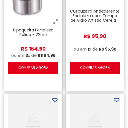
Cuscuzeira Antiaderente
Fortaleza com Tampa
de Vidro Artistic Cereja -
16cm
Pipoqueira Fortaleza
Polida - 22cm
R$
95
,
90
R$
164
,
90
ou em
1
x de
R$
95
,
90
ou em
3
x de
R$
54
,
96
COMPRAR AGORA
COMPRAR AGORA