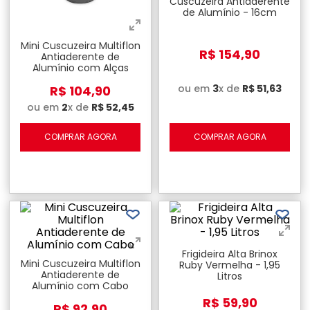
Cuscuzeira Antiaderente
de Alumínio - 16cm
Mini Cuscuzeira Multiflon
R$
154
,
90
Antiaderente de
Alumínio com Alças
ou em
3
x de
R$
51
,
63
R$
104
,
90
ou em
2
x de
R$
52
,
45
COMPRAR AGORA
COMPRAR AGORA
Frigideira Alta Brinox
Mini Cuscuzeira Multiflon
Ruby Vermelha - 1,95
Antiaderente de
Litros
Alumínio com Cabo
R$
59
,
90
R$
92
,
90