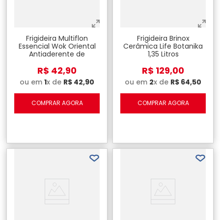
Frigideira Multiflon
Frigideira Brinox
Essencial Wok Oriental
Cerâmica Life Botanika
Antiaderente de
1,35 Litros
Alumínio com Cabo -
R$
42
,
90
R$
129
,
00
Vermelha 28cm
ou em
1
x de
R$
42
,
90
ou em
2
x de
R$
64
,
50
COMPRAR AGORA
COMPRAR AGORA