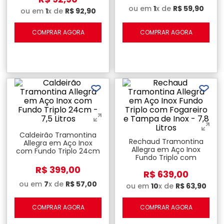
ou em
1
x de
R$
59
,
90
ou em
1
x de
R$
92
,
90
COMPRAR AGORA
COMPRAR AGORA
Caldeirão Tramontina
Rechaud Tramontina
Allegra em Aço Inox
Allegra em Aço Inox
com Fundo Triplo 24cm
Fundo Triplo com
- 7,5 Litros
Fogareiro e Tampa de
R$
399
,
00
R$
639
,
00
Inox - 7,8 Litros
ou em
7
x de
R$
57
,
00
ou em
10
x de
R$
63
,
90
COMPRAR AGORA
COMPRAR AGORA