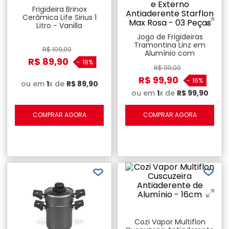
Frigideira Brinox
Cerâmica Life Sirius 1
Litro - Vanilla
Jogo de Frigideiras
Tramontina Linz em
R$
109
,
00
Alumínio com
R$
89
,
90
Revestimento Interno e
-
18%
R$
119
,
00
Externo Antiaderente
Starflon Max Rosa - 03
R$
99
,
90
-
16%
ou em
1
x de
R$
89
,
90
Peças
ou em
1
x de
R$
99
,
90
COMPRAR AGORA
COMPRAR AGORA
Cozi Vapor Multiflon