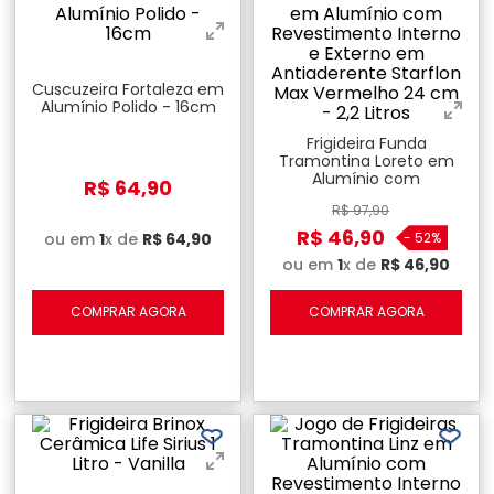
Cuscuzeira Fortaleza em
Alumínio Polido - 16cm
Frigideira Funda
Tramontina Loreto em
Alumínio com
R$
64
,
90
Revestimento Interno e
R$
97
,
90
Externo em
Antiaderente Starflon
R$
46
,
90
ou em
1
x de
R$
64
,
90
-
52%
Max Vermelho 24 cm -
ou em
1
x de
R$
46
,
90
2,2 Litros
COMPRAR AGORA
COMPRAR AGORA