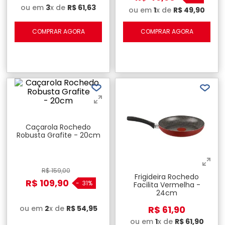
ou em
3
x de
R$
61
,
63
ou em
1
x de
R$
49
,
90
COMPRAR AGORA
COMPRAR AGORA
Caçarola Rochedo
Robusta Grafite - 20cm
R$
159
,
00
Frigideira Rochedo
R$
109
,
90
-
31%
Facilita Vermelha -
24cm
R$
61
,
90
ou em
2
x de
R$
54
,
95
ou em
1
x de
R$
61
,
90