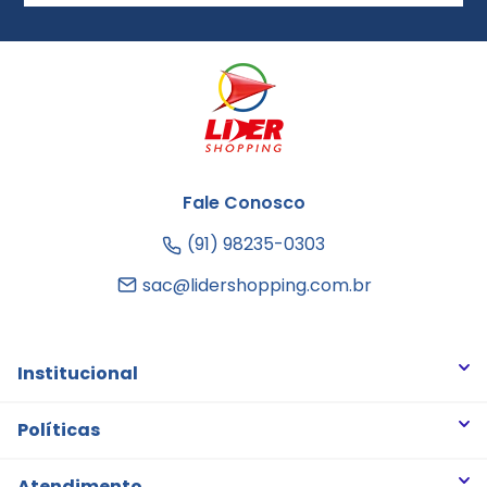
Fale Conosco
(91) 98235-0303
sac@lidershopping.com.br
Institucional
Quem somos
Políticas
Trabalhe Conosco
Trocas e Devoluções
Atendimento