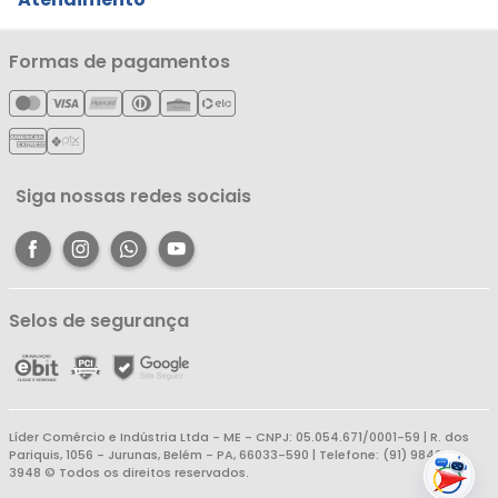
Notícias
Política de Privacidade
Nossas Lojas
Minha Conta
Formas de pagamentos
Política de Entrega
Cartão Líderzan
Meus Pedidos
Política de Reembolso
Meus Favoritos
Central de Atendimento
Siga nossas redes sociais
Selos de segurança
Líder Comércio e Indústria Ltda - ME - CNPJ: 05.054.671/0001-59 | R. dos
Pariquis, 1056 - Jurunas, Belém - PA, 66033-590 | Telefone: (91) 98403-
3948 © Todos os direitos reservados.