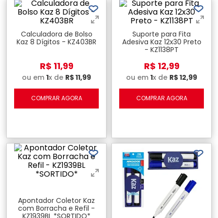
Calculadora de Bolso
Suporte para Fita
Kaz 8 Dígitos - KZ403BR
Adesiva Kaz 12x30 Preto
- KZ1138PT
R$
11
,
99
R$
12
,
99
ou em
1
x de
R$
11
,
99
ou em
1
x de
R$
12
,
99
COMPRAR AGORA
COMPRAR AGORA
Apontador Coletor Kaz
com Borracha e Refil -
KZ1939BL *SORTIDO*