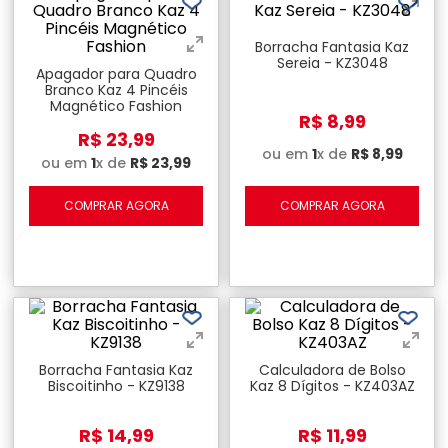
Borracha Fantasia Kaz
Sereia - KZ3048
Apagador para Quadro
Branco Kaz 4 Pincéis
Magnético Fashion
R$
8
,
99
R$
23
,
99
ou em
1
x de
R$
8
,
99
ou em
1
x de
R$
23
,
99
COMPRAR AGORA
COMPRAR AGORA
Borracha Fantasia Kaz
Calculadora de Bolso
Biscoitinho - KZ9138
Kaz 8 Dígitos - KZ403AZ
R$
14
,
99
R$
11
,
99