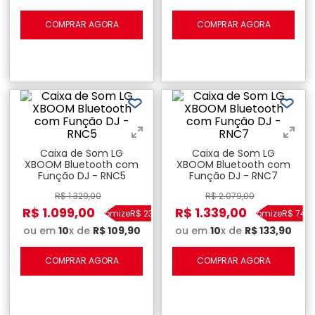
COMPRAR AGORA
COMPRAR AGORA
Caixa de Som LG
Caixa de Som LG
XBOOM Bluetooth com
XBOOM Bluetooth com
Função DJ - RNC5
Função DJ - RNC7
R$
1
.
329
,
00
R$
2
.
079
,
00
R$
1
.
099
,
00
R$
1
.
339
,
00
Economize
R$
230
,
00
Economize
R$
740
,
ou em
10
x de
R$
109
,
90
ou em
10
x de
R$
133
,
90
COMPRAR AGORA
COMPRAR AGORA