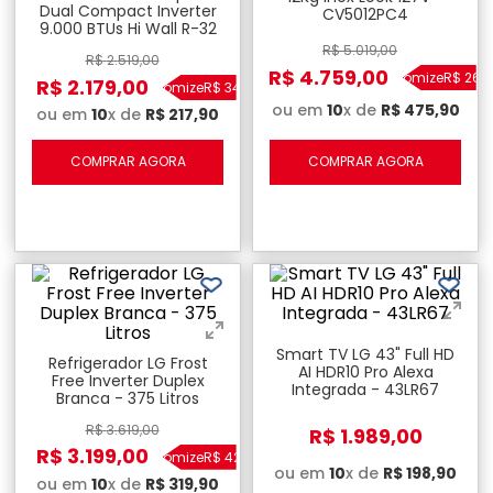
Dual Compact Inverter
CV5012PC4
9.000 BTUs Hi Wall R-32
Frio - 220V
R$
5
.
019
,
00
R$
2
.
519
,
00
R$
4
.
759
,
00
Economize
R$
260
,
R$
2
.
179
,
00
Economize
R$
340
,
00
ou em
10
x de
R$
475
,
90
ou em
10
x de
R$
217
,
90
COMPRAR AGORA
COMPRAR AGORA
Smart TV LG 43" Full HD
Refrigerador LG Frost
AI HDR10 Pro Alexa
Free Inverter Duplex
Integrada - 43LR67
Branca - 375 Litros
R$
3
.
619
,
00
R$
1
.
989
,
00
R$
3
.
199
,
00
Economize
R$
420
,
00
ou em
10
x de
R$
198
,
90
ou em
10
x de
R$
319
,
90