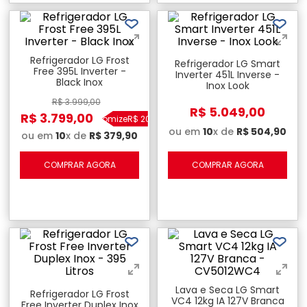
Refrigerador LG Frost
Refrigerador LG Smart
Free 395L Inverter -
Inverter 451L Inverse -
Black Inox
Inox Look
R$
3
.
999
,
00
R$
5
.
049
,
00
R$
3
.
799
,
00
Economize
R$
200
,
00
ou em
10
x de
R$
504
,
90
ou em
10
x de
R$
379
,
90
COMPRAR AGORA
COMPRAR AGORA
Lava e Seca LG Smart
Refrigerador LG Frost
VC4 12kg IA 127V Branca
Free Inverter Duplex Inox