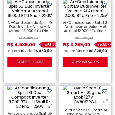
Ar-Condicionado Split LG
Ar-Condicionado Split LG
Dual Inverter Voice + AI
Dual Inverter Voice + AI
Artcool 18.000 BTU Frio -
Artcool 12.000 BTU Frio -
220V
220V
R$
5
.
089
,
00
R$
3
.
709
,
00
R$
4
.
539
,
00
R$
3
.
269
,
00
Economize
R$
550
,
00
Economize
R$
440
,
ou em
10
x de
R$
453
,
90
ou em
10
x de
R$
326
,
90
COMPRAR AGORA
COMPRAR AGORA
Lava e Seca LG Smart AI
Ar-condicionado Split LG
12Kg Inox Look 127V -