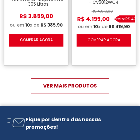
- CV5012WC4
- 395 Litros
R$
4
.
619
,
00
R$
3
.
859
,
00
R$
4
.
199
,
00
Economize
R$
420
,
ou em
10
x de
R$
385
,
90
ou em
10
x de
R$
419
,
90
COMPRAR AGORA
COMPRAR AGORA
Fique por dentro das nossas
promoções!