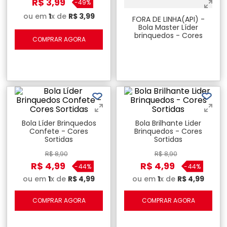
R$
3
,
99
-
49%
ou em
1
x de
R$
3
,
99
FORA DE LINHA(API) -
Bola Master Líder
brinquedos - Cores
COMPRAR AGORA
Sortidas
Bola Líder Brinquedos
Bola Brilhante Lider
Confete - Cores
Brinquedos - Cores
Sortidas
Sortidas
R$
8
,
90
R$
8
,
90
R$
4
,
99
R$
4
,
99
-
44%
-
44%
ou em
1
x de
R$
4
,
99
ou em
1
x de
R$
4
,
99
COMPRAR AGORA
COMPRAR AGORA