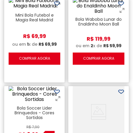
Mini Bola Futebol e
Bola Waboba Lunar do
Magia Real Madrid
Enaldinho Moon Ball
R$
69
,
99
R$
119
,
99
ou em
1
x de
R$
69
,
99
ou em
2
x de
R$
59
,
99
COMPRAR AGORA
COMPRAR AGORA
Bola Soccer Lider
Brinquedos - Cores
Sortidas
R$
7
,
90