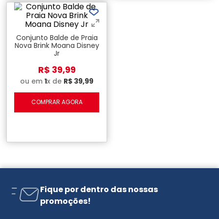
Conjunto Balde de Praia
Nova Brink Moana Disney
Jr
R$
39
,
99
ou em
1
x de
R$
39
,
99
COMPRAR AGORA
Fique por dentro das nossas
promoções!