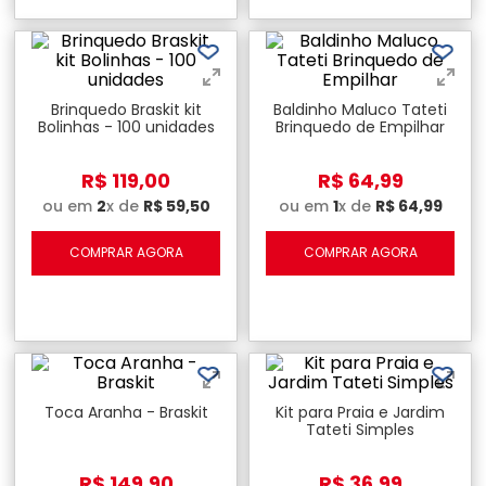
Brinquedo Braskit kit
Baldinho Maluco Tateti
Bolinhas - 100 unidades
Brinquedo de Empilhar
R$
119
,
00
R$
64
,
99
ou em
2
x de
R$
59
,
50
ou em
1
x de
R$
64
,
99
COMPRAR AGORA
COMPRAR AGORA
Toca Aranha - Braskit
Kit para Praia e Jardim
Tateti Simples
R$
149
,
90
R$
36
,
99