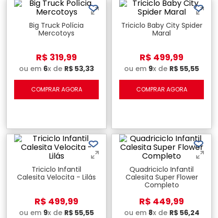
Big Truck Polícia
Triciclo Baby City Spider
Mercotoys
Maral
R$
319
,
99
R$
499
,
99
ou em
6
x de
R$
53
,
33
ou em
9
x de
R$
55
,
55
COMPRAR AGORA
COMPRAR AGORA
Triciclo Infantil
Quadriciclo Infantil
Calesita Velocita - Lilás
Calesita Super Flower
Completo
R$
499
,
99
R$
449
,
99
ou em
9
x de
R$
55
,
55
ou em
8
x de
R$
56
,
24