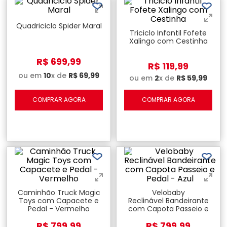
Quadriciclo Spider Maral
Triciclo Infantil Fofete
Xalingo com Cestinha
R$
699
,
99
R$
119
,
99
ou em
10
x de
R$
69
,
99
ou em
2
x de
R$
59
,
99
COMPRAR AGORA
COMPRAR AGORA
Caminhão Truck Magic
Velobaby
Toys com Capacete e
Reclinável Bandeirante
Pedal - Vermelho
com Capota Passeio e
Pedal - Azul
R$
799
,
99
R$
799
,
99