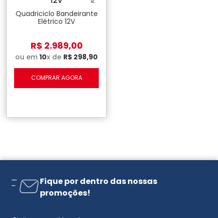
Quadriciclo Bandeirante
Elétrico 12V
R$
2
.
989
,
00
ou em
10
x de
R$
298
,
90
COMPRAR AGORA
Fique por dentro das nossas
promoções!