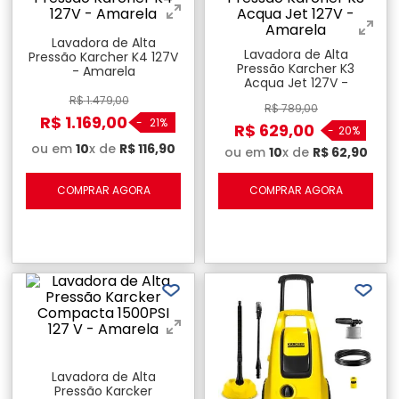
Lavadora de Alta
Lavadora de Alta
Pressão Karcher K4 127V
Pressão Karcher K3
- Amarela
Acqua Jet 127V -
Amarela
R$
1
.
479
,
00
R$
789
,
00
R$
1
.
169
,
00
-
21%
R$
629
,
00
-
20%
ou em
10
x de
R$
116
,
90
ou em
10
x de
R$
62
,
90
COMPRAR AGORA
COMPRAR AGORA
Lavadora de Alta
Pressão Karcker