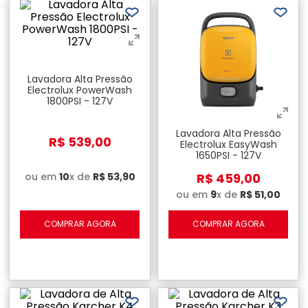
Lavadora Alta Pressão
Electrolux PowerWash
1800PSI - 127V
Lavadora Alta Pressão
R$
539
,
00
Electrolux EasyWash
1650PSI - 127V
ou em
10
x de
R$
53
,
90
R$
459
,
00
ou em
9
x de
R$
51
,
00
COMPRAR AGORA
COMPRAR AGORA