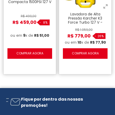
Compacta 1500PSI 127 V
- Amarela
Lavadora de Alta
R$
499
,
00
Pressão Karcher K3
R$
459
,
00
Force Turbo 127 V -
-
8%
Amarela
R$
1
.
059
,
00
R$
779
,
00
ou em
9
x de
R$
51
,
00
-
26%
ou em
10
x de
R$
77
,
90
COMPRAR AGORA
COMPRAR AGORA
Fique por dentro das nossas
promoções!