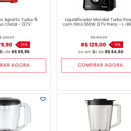
dor Agratto Turbo 15
Liquidificador Mondial Turbo Po
 Cristal - 127V
com Filtro 550W 127V Preto - L-9
$
239
,
00
R$
159
,
00
79
,
90
R$
129
,
00
-
25%
-
19%
3
x de
R$
59
,
96
ou em
2
x de
R$
64
,
50
RAR AGORA
COMPRAR AGORA