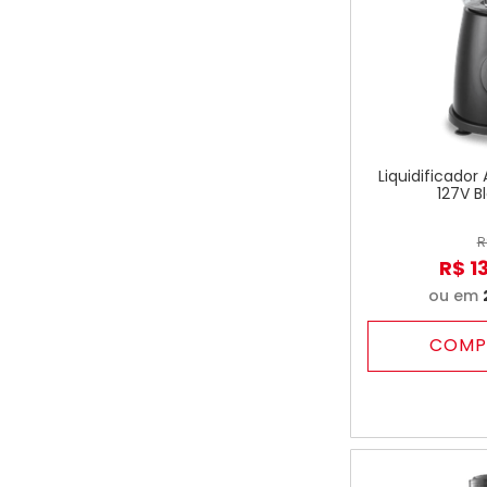
Liquidificador
127V B
R
R$
1
ou em
COMP