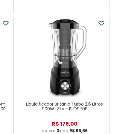
com
Liquidificador Britânia Turbo 2,6 Litros
80P
900W 127V - BLQ970P
R$
179
,
00
ou em
3
x de
R$
59
,
66