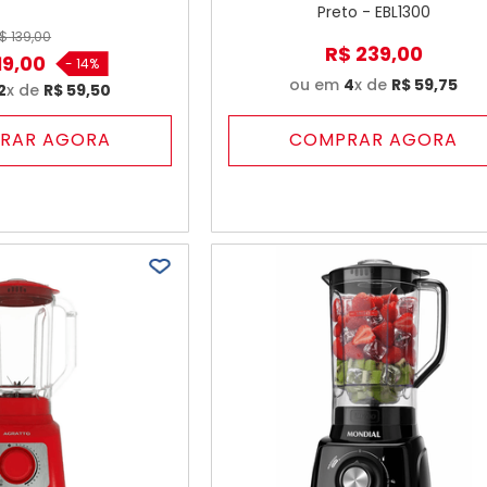
Preto - EBL1300
$
139
,
00
R$
239
,
00
19
,
00
-
14%
ou em
4
x de
R$
59
,
75
2
x de
R$
59
,
50
RAR AGORA
COMPRAR AGORA