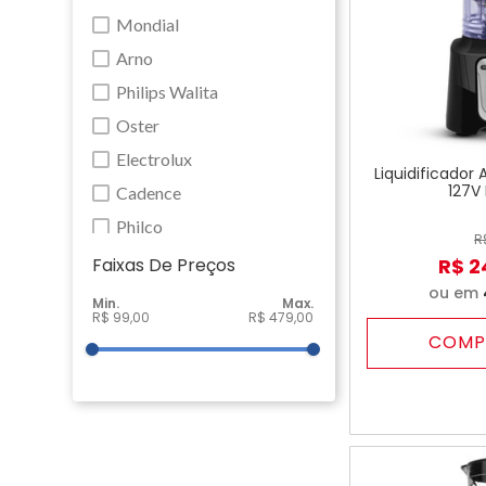
Mondial
Arno
Philips Walita
Oster
Electrolux
Liquidificado
127V 
Cadence
Philco
R
Agratto
R$
2
Faixas De Preço
ou em
Walita
R$ 99,00
R$ 479,00
Britania
COMP
Mallory
Amvox