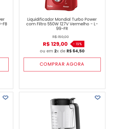
wer
Liquidificador Mondial Turbo Power
9-FB
com Filtro 550W 127V Vermelho - L-
99-FR
R$
159
,
00
R$
129
,
00
-
19%
ou em
2
x de
R$
64
,
50
COMPRAR AGORA