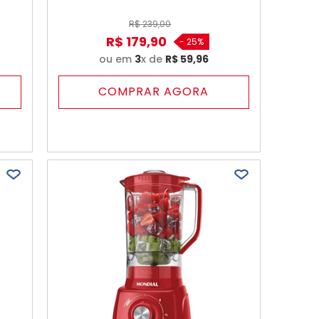
R$
239
,
00
R$
179
,
90
-
25%
ou em
3
x de
R$
59
,
96
COMPRAR AGORA