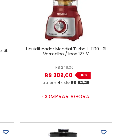
Liquidificador Mondial Turbo L-1100- RI
s 3L
Vermelho / Inox 127 V
R$
249
,
00
R$
209
,
00
-
16%
ou em
4
x de
R$
52
,
25
COMPRAR AGORA