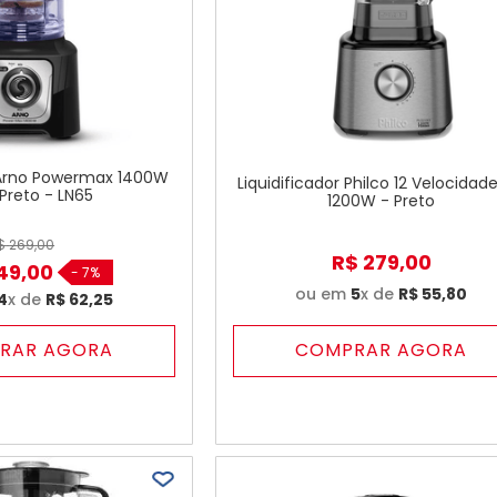
r Arno Powermax 1400W
Liquidificador Philco 12 Velocidade
Preto - LN65
1200W - Preto
$
269
,
00
R$
279
,
00
49
,
00
-
7%
ou em
5
x de
R$
55
,
80
4
x de
R$
62
,
25
RAR AGORA
COMPRAR AGORA