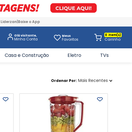
 Liderzan
Baixe o App
0
Olá visitante,
Meus
Favoritos
Casa e Construção
Eletro
TVs
Mais Recentes
Ordenar Por