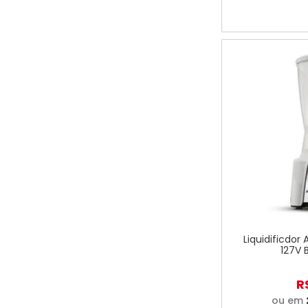
Liquidificdor
127V 
R
ou em