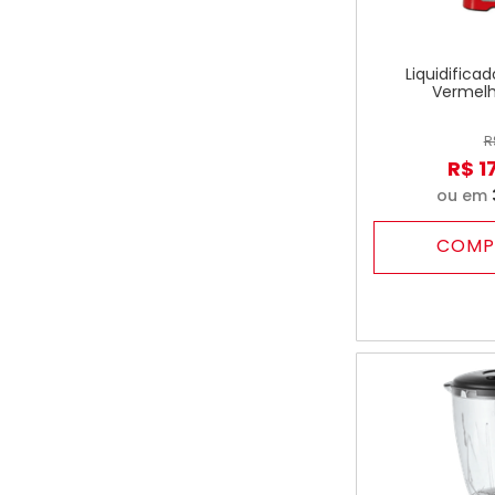
Liquidifica
Vermelho
R
R$
1
ou em
COMP