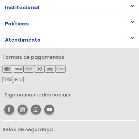
Institucional
Quem somos
Políticas
Trabalhe Conosco
Trocas e Devoluções
Atendimento
Notícias
Política de Privacidade
Nossas Lojas
Minha Conta
Formas de pagamentos
Política de Entrega
Cartão Líderzan
Meus Pedidos
Política de Reembolso
Meus Favoritos
Central de Atendimento
Siga nossas redes sociais
Selos de segurança