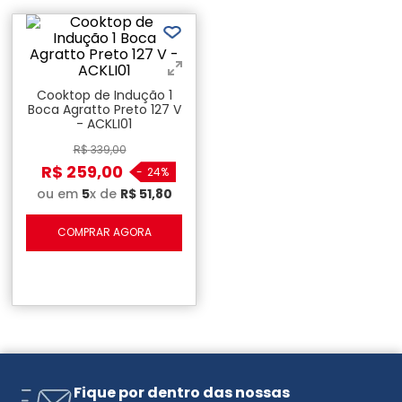
Cooktop de Indução 1
Boca Agratto Preto 127 V
- ACKLI01
R$
339
,
00
R$
259
,
00
-
24%
ou em
5
x de
R$
51
,
80
COMPRAR AGORA
Fique por dentro das nossas