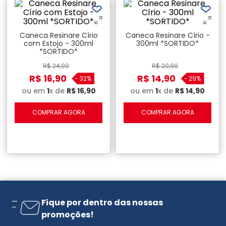
Caneca Resinare Círio
Caneca Resinare Círio -
com Estojo - 300ml
300ml *SORTIDO*
*SORTIDO*
R$
24
,
90
R$
20
,
90
R$
16
,
90
R$
14
,
90
-
32%
-
29%
ou em
1
x de
R$
16
,
90
ou em
1
x de
R$
14
,
90
COMPRAR AGORA
COMPRAR AGORA
Fique por dentro das nossas
promoções!