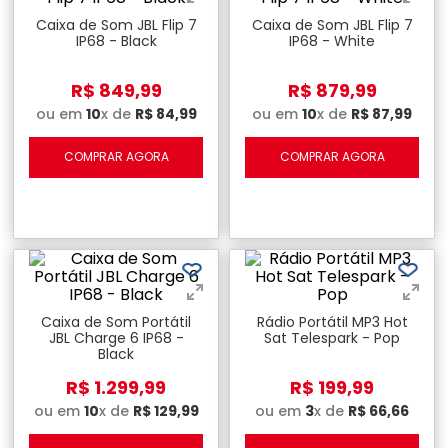
Caixa de Som JBL Flip 7
Caixa de Som JBL Flip 7
IP68 - Black
IP68 - White
R$
849
,
99
R$
879
,
99
ou em
10
x de
R$
84
,
99
ou em
10
x de
R$
87
,
99
COMPRAR AGORA
COMPRAR AGORA
Caixa de Som Portátil
Rádio Portátil MP3 Hot
JBL Charge 6 IP68 -
Sat Telespark - Pop
Black
R$
1
.
299
,
99
R$
199
,
99
ou em
10
x de
R$
129
,
99
ou em
3
x de
R$
66
,
66