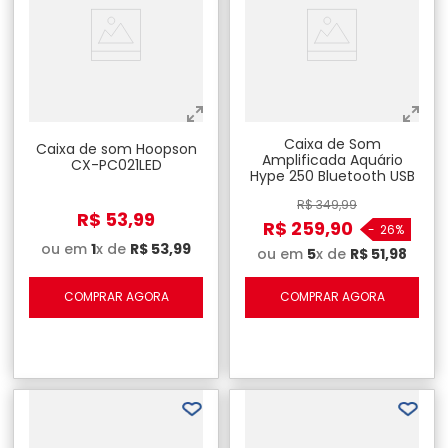
Caixa de Som
Caixa de som Hoopson
Amplificada Aquário
CX-PC021LED
Hype 250 Bluetooth USB
FM Mini SD - HP-250
R$
349
,
99
R$
53
,
99
R$
259
,
90
-
26%
ou em
1
x de
R$
53
,
99
ou em
5
x de
R$
51
,
98
COMPRAR AGORA
COMPRAR AGORA