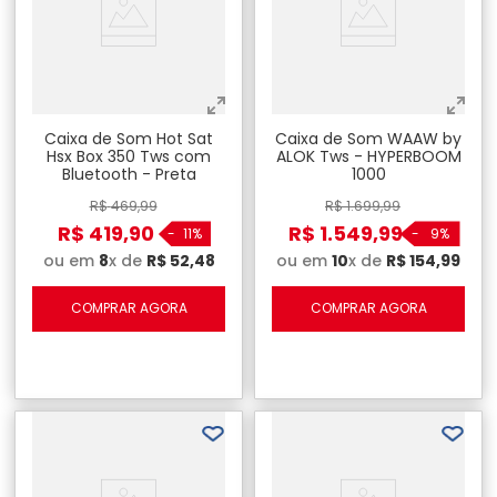
Caixa de Som Hot Sat
Caixa de Som WAAW by
Hsx Box 350 Tws com
ALOK Tws - HYPERBOOM
Bluetooth - Preta
1000
R$
469
,
99
R$
1
.
699
,
99
R$
419
,
90
R$
1
.
549
,
99
-
11%
-
9%
ou em
8
x de
R$
52
,
48
ou em
10
x de
R$
154
,
99
COMPRAR AGORA
COMPRAR AGORA