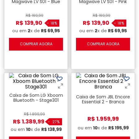
Magwave LV S01 - Blue
Magwave LV S01 - Pink
R$
169
,
99
R$
169
,
99
R$
139
,
90
R$
139
,
90
-
18%
-
18%
ou em
2
x de
R$
69
,
95
ou em
2
x de
R$
69
,
95
COMPRAR AGORA
COMPRAR AGORA
Caixa de Som LG Xboom
Caixa de Som JBL Encore
Bluetooth - Stage301
Essential 2 - Branca
R$
1
.
899
,
99
R$
1
.
959
,
99
R$
1
.
389
,
99
-
27%
ou em
10
x de
R$
195
,
99
ou em
10
x de
R$
138
,
99