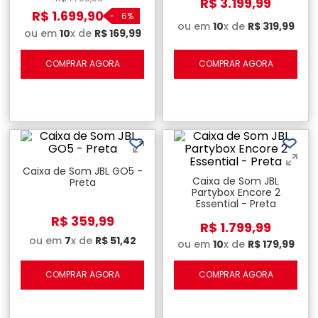
R$
3
.
199
,
99
R$
1
.
699
,
90
-
6%
ou em
10
x de
R$
319
,
99
ou em
10
x de
R$
169
,
99
COMPRAR AGORA
COMPRAR AGORA
Caixa de Som JBL GO5 -
Caixa de Som JBL
Preta
Partybox Encore 2
Essential - Preta
R$
359
,
99
R$
1
.
799
,
99
ou em
7
x de
R$
51
,
42
ou em
10
x de
R$
179
,
99
COMPRAR AGORA
COMPRAR AGORA