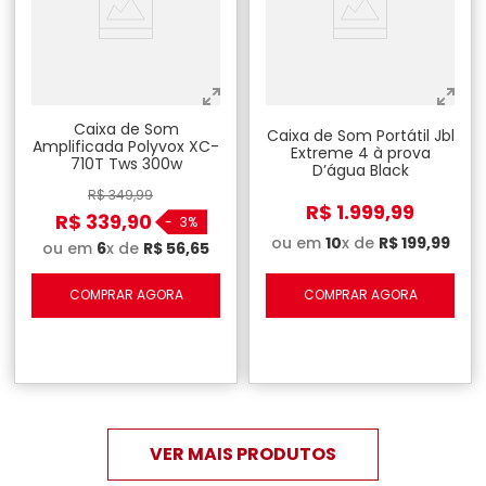
Caixa de Som
Caixa de Som Portátil Jbl
Amplificada Polyvox XC-
Extreme 4 à prova
710T Tws 300w
D’água Black
Bluetooth Bivolt - Preto
R$
349
,
99
R$
1
.
999
,
99
R$
339
,
90
-
3%
ou em
10
x de
R$
199
,
99
ou em
6
x de
R$
56
,
65
COMPRAR AGORA
COMPRAR AGORA