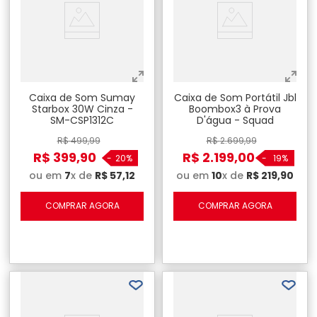
Caixa de Som Sumay
Caixa de Som Portátil Jbl
Starbox 30W Cinza -
Boombox3 à Prova
SM-CSP1312C
D'água - Squad
R$
499
,
99
R$
2
.
699
,
99
R$
399
,
90
R$
2
.
199
,
00
-
20%
-
19%
ou em
7
x de
R$
57
,
12
ou em
10
x de
R$
219
,
90
COMPRAR AGORA
COMPRAR AGORA