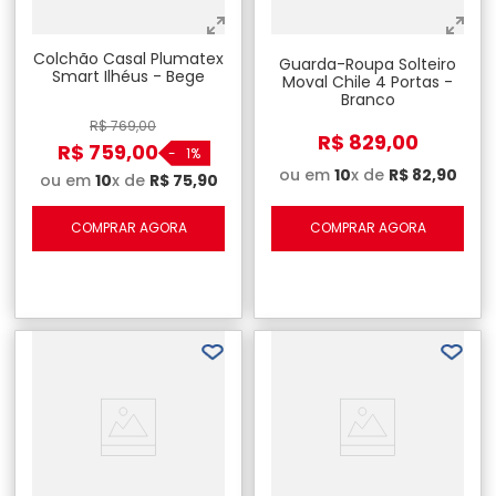
Colchão Casal Plumatex
Guarda-Roupa Solteiro
Smart Ilhéus - Bege
Moval Chile 4 Portas -
Branco
R$
769
,
00
R$
829
,
00
R$
759
,
00
-
1%
ou em
10
x de
R$
82
,
90
ou em
10
x de
R$
75
,
90
COMPRAR AGORA
COMPRAR AGORA