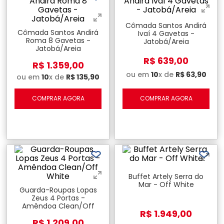
Cômada Santos Andirá
Cômada Santos Andirá
Ivaí 4 Gavetas -
Roma 8 Gavetas -
Jatobá/Areia
Jatobá/Areia
R$
639
,
00
R$
1
.
359
,
00
ou em
10
x de
R$
63
,
90
ou em
10
x de
R$
135
,
90
COMPRAR AGORA
COMPRAR AGORA
Buffet Artely Serra do
Mar - Off White
Guarda-Roupas Lopas
Zeus 4 Portas -
Amêndoa Clean/Off
R$
1
.
949
,
00
White
R$
1
.
209
,
00