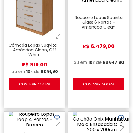
Roupeiro Lopas Suavita
Glass 6 Portas -
Amêndoa Clean
Cômoda Lopas Suavita -
R$
6
.
479
,
00
Amêndoa Clean/Off
White
ou em
10
x de
R$
647
,
90
R$
919
,
00
ou em
10
x de
R$
91
,
90
COMPRAR AGORA
COMPRAR AGORA