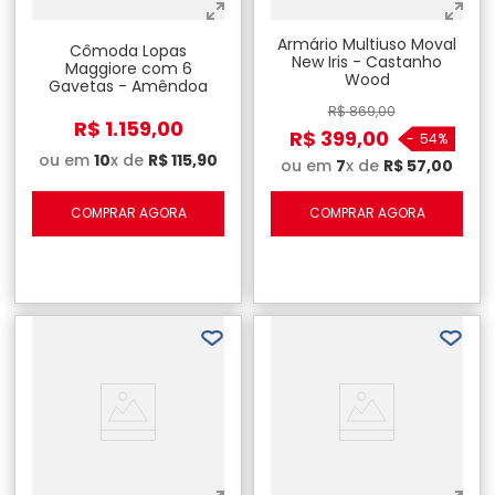
Armário Multiuso Moval
Cômoda Lopas
New Iris - Castanho
Maggiore com 6
Wood
Gavetas - Amêndoa
Clean
R$
869
,
00
R$
1
.
159
,
00
R$
399
,
00
-
54%
ou em
10
x de
R$
115
,
90
ou em
7
x de
R$
57
,
00
COMPRAR AGORA
COMPRAR AGORA