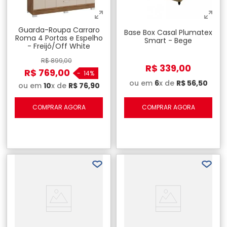
Guarda-Roupa Carraro
Base Box Casal Plumatex
Roma 4 Portas e Espelho
Smart - Bege
- Freijó/Off White
R$
899
,
00
R$
339
,
00
R$
769
,
00
-
14%
ou em
6
x de
R$
56
,
50
ou em
10
x de
R$
76
,
90
COMPRAR AGORA
COMPRAR AGORA