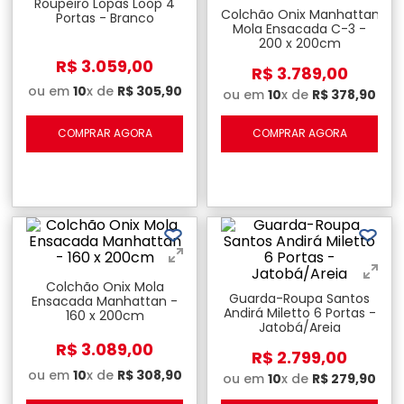
Roupeiro Lopas Loop 4
Colchão Onix Manhattan
Portas - Branco
Mola Ensacada C-3 -
200 x 200cm
R$
3
.
059
,
00
R$
3
.
789
,
00
ou em
10
x de
R$
305
,
90
ou em
10
x de
R$
378
,
90
COMPRAR AGORA
COMPRAR AGORA
Colchão Onix Mola
Guarda-Roupa Santos
Ensacada Manhattan -
Andirá Miletto 6 Portas -
160 x 200cm
Jatobá/Areia
R$
3
.
089
,
00
R$
2
.
799
,
00
ou em
10
x de
R$
308
,
90
ou em
10
x de
R$
279
,
90