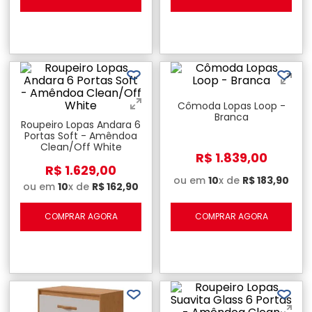
Cômoda Lopas Loop -
Branca
Roupeiro Lopas Andara 6
Portas Soft - Amêndoa
Clean/Off White
R$
1
.
839
,
00
R$
1
.
629
,
00
ou em
10
x de
R$
183
,
90
ou em
10
x de
R$
162
,
90
COMPRAR AGORA
COMPRAR AGORA