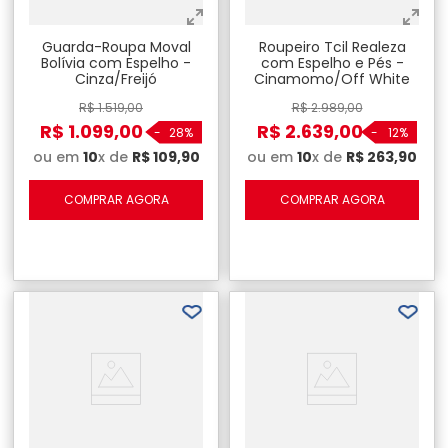
Guarda-Roupa Moval
Roupeiro Tcil Realeza
Bolívia com Espelho -
com Espelho e Pés -
Cinza/Freijó
Cinamomo/Off White
R$
1
.
519
,
00
R$
2
.
989
,
00
R$
1
.
099
,
00
R$
2
.
639
,
00
-
28%
-
12%
ou em
10
x de
R$
109
,
90
ou em
10
x de
R$
263
,
90
COMPRAR AGORA
COMPRAR AGORA