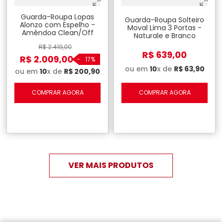
Guarda-Roupa Lopas
Guarda-Roupa Solteiro
Alonzo com Espelho -
Moval Lima 3 Portas -
Amêndoa Clean/Off
Naturale e Branco
White
R$
2
.
419
,
00
R$
639
,
00
R$
2
.
009
,
00
-
17%
ou em
10
x de
R$
63
,
90
ou em
10
x de
R$
200
,
90
COMPRAR AGORA
COMPRAR AGORA