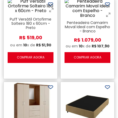
Puff Versátil Ortofirme
Penteadeira Camarim
Solteiro 180 x 60cm -
Moval Ideal com Espelho
Preto
- Branco
R$
519
,
00
R$
1
.
079
,
00
ou em
10
x de
R$
51
,
90
ou em
10
x de
R$
107
,
90
COMPRAR AGORA
COMPRAR AGORA