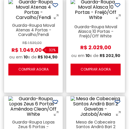
Guarda-Roupa Moval
Guarda-Roupa Moval
Atenas 4 Portas -
Alasca 10 Portas -
Carvalho/Fendi
Freijó/Off White
R$
1
.
539
,
00
R$
2
.
029
,
00
R$
1
.
049
,
00
-
32%
ou em
10
x de
R$
202
,
90
ou em
10
x de
R$
104
,
90
COMPRAR AGORA
COMPRAR AGORA
Guarda-Roupa Lopas
Mesa de Cabeceira
Zeus 6 Portas -
Santos Andirá Bari 2