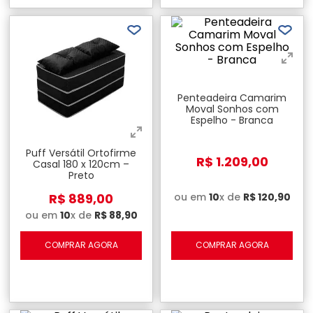
Penteadeira Camarim
Moval Sonhos com
Espelho - Branca
Puff Versátil Ortofirme
R$
1
.
209
,
00
Casal 180 x 120cm –
Preto
ou em
10
x de
R$
120
,
90
R$
889
,
00
ou em
10
x de
R$
88
,
90
COMPRAR AGORA
COMPRAR AGORA