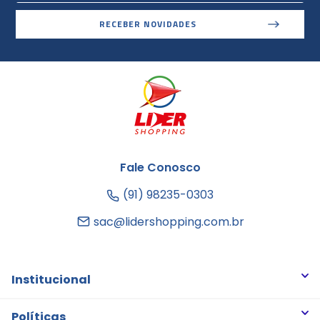
RECEBER NOVIDADES
Fale Conosco
(91) 98235-0303
sac@lidershopping.com.br
Institucional
Quem somos
Políticas