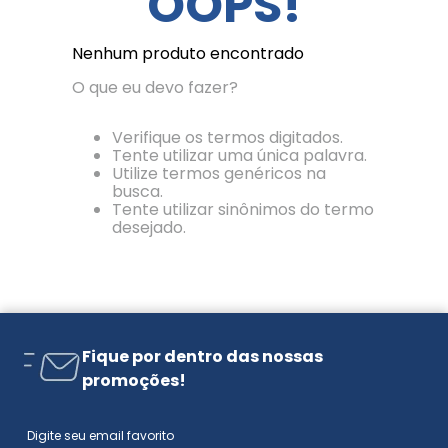
OOPS!
Nenhum produto encontrado
O que eu devo fazer?
Verifique os termos digitados.
Tente utilizar uma única palavra.
Utilize termos genéricos na
busca.
Tente utilizar sinônimos do termo
desejado.
Fique por dentro das nossas
promoções!