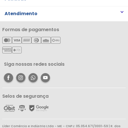
Trabalhe Conosco
Trocas e Devoluções
Atendimento
Notícias
Política de Privacidade
Nossas Lojas
Minha Conta
Formas de pagamentos
Política de Entrega
Cartão Líderzan
Meus Pedidos
Política de Reembolso
Meus Favoritos
Central de Atendimento
Siga nossas redes sociais
Selos de segurança
Líder Comércio e Indústria Ltda - ME - CNPJ: 05.054.671/0001-59 | R. dos