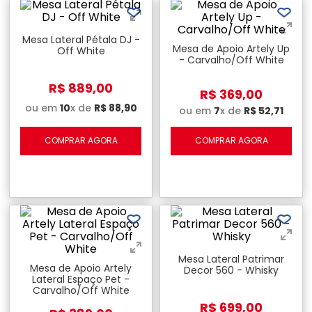
Mesa Lateral Pétala DJ -
Mesa de Apoio Artely Up
Off White
- Carvalho/Off White
R$
889
,
00
R$
369
,
00
ou em
10
x de
R$
88
,
90
ou em
7
x de
R$
52
,
71
COMPRAR AGORA
COMPRAR AGORA
Mesa Lateral Patrimar
Mesa de Apoio Artely
Decor 560 - Whisky
Lateral Espaço Pet -
Carvalho/Off White
R$
699
,
00