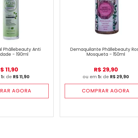
 Phállebeauty Anti
Demaquilante Phállebeauty Ro
idade - 190ml
Mosqueta - 150ml
R$
11
,
90
R$
29
,
90
m
1
x de
R$
11
,
90
ou em
1
x de
R$
29
,
90
RAR AGORA
COMPRAR AGORA