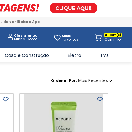
 Liderzan
Baixe o App
0
Olá visitante,
Meus
Favoritos
Casa e Construção
Eletro
TVs
Mais Recentes
Ordenar Por