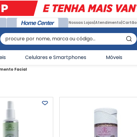
Nossas Lojas
Atendimento
Cartão
procure por nome, marca ou código...
eis
Celulares e Smartphones
Móveis
mento Facial