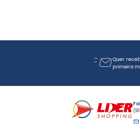
Quer receb
primeira m
Fa
(9