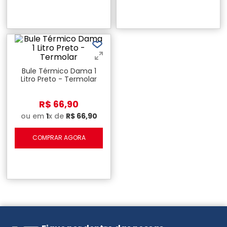
Bule Térmico Dama 1
Litro Preto - Termolar
R$
66
,
90
ou em
1
x de
R$
66
,
90
COMPRAR AGORA