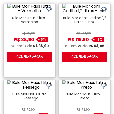
Bule Mor Haus 1Litro -
Bule Mor com Gatilho 1,2
Vermelho
Litros - Inox
R$
79
,
90
R$
224
,
90
R$
38
,
90
R$
116
,
90
-
51%
-
48%
ou em
1
x de
R$
38
,
90
ou em
2
x de
R$
58
,
45
COMPRAR AGORA
COMPRAR AGORA
Bule Mor Haus 1Litro
Bule Mor Haus 1Litro -
- Pessêgo
Preto
R$
72
,
90
R$
72
,
90