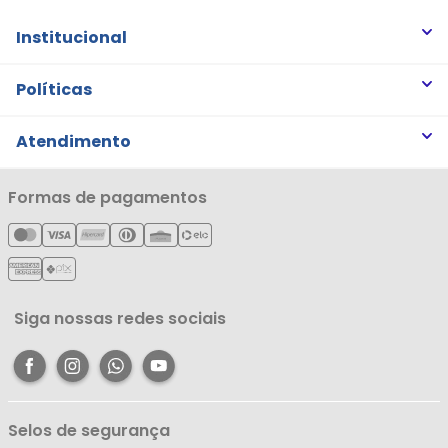
Institucional
Quem somos
Políticas
Trabalhe Conosco
Trocas e Devoluções
Atendimento
Notícias
Política de Privacidade
Nossas Lojas
Minha Conta
Formas de pagamentos
Política de Entrega
Cartão Líderzan
Meus Pedidos
Política de Reembolso
Meus Favoritos
Central de Atendimento
Siga nossas redes sociais
Selos de segurança