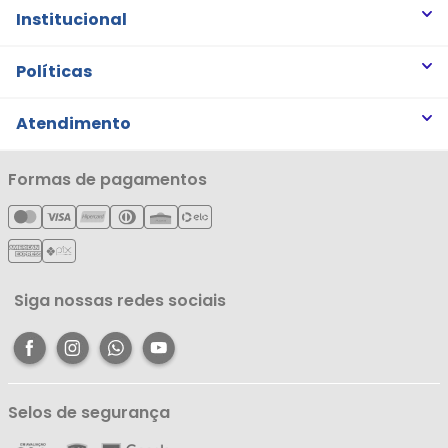
Institucional
Quem somos
Políticas
Trabalhe Conosco
Trocas e Devoluções
Atendimento
Notícias
Política de Privacidade
Nossas Lojas
Minha Conta
Formas de pagamentos
Política de Entrega
Cartão Líderzan
Meus Pedidos
Política de Reembolso
Meus Favoritos
Central de Atendimento
Siga nossas redes sociais
Selos de segurança