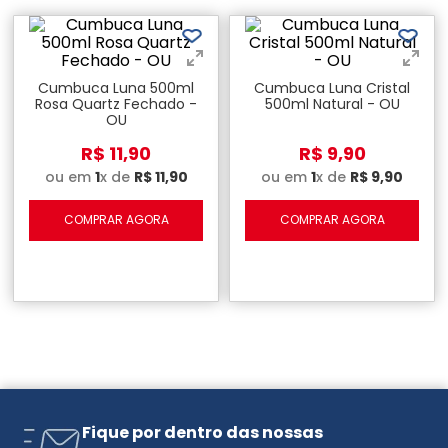
Cumbuca Luna 500ml
Cumbuca Luna Cristal
Rosa Quartz Fechado -
500ml Natural - OU
OU
R$
11
,
90
R$
9
,
90
ou em
1
x de
R$
11
,
90
ou em
1
x de
R$
9
,
90
COMPRAR AGORA
COMPRAR AGORA
Fique por dentro das nossas