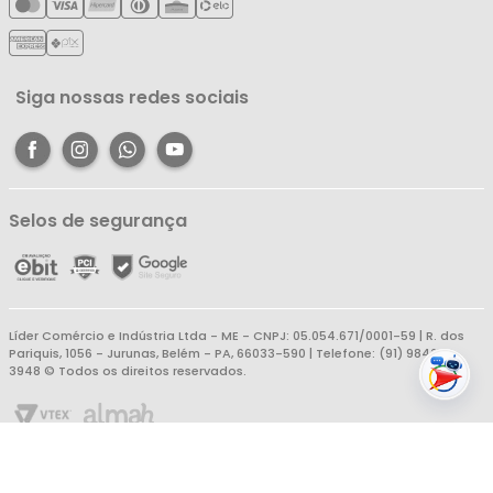
Política de Reembolso
Meus Favoritos
Central de Atendimento
Siga nossas redes sociais
Selos de segurança
Líder Comércio e Indústria Ltda - ME - CNPJ: 05.054.671/0001-59 | R. dos
Pariquis, 1056 - Jurunas, Belém - PA, 66033-590 | Telefone: (91) 98403-
3948 © Todos os direitos reservados.