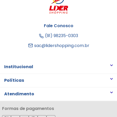
Fale Conosco
(91) 98235-0303
sac@lidershopping.com.br
Institucional
Quem somos
Políticas
Trabalhe Conosco
Trocas e Devoluções
Atendimento
Notícias
Política de Privacidade
Nossas Lojas
Minha Conta
Formas de pagamentos
Política de Entrega
Cartão Líderzan
Meus Pedidos