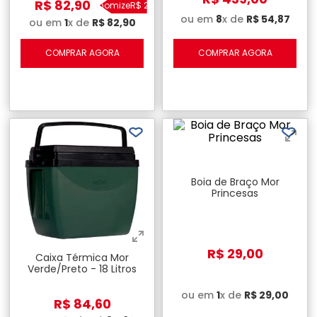
R$
82
,
90
Economize
R$
26
,
10
ou em
8
x de
R$
54
,
87
ou em
1
x de
R$
82
,
90
COMPRAR AGORA
COMPRAR AGORA
Boia de Braço Mor
Princesas
R$
29
,
00
Caixa Térmica Mor
Verde/Preto - 18 Litros
ou em
1
x de
R$
29
,
00
R$
84
,
60