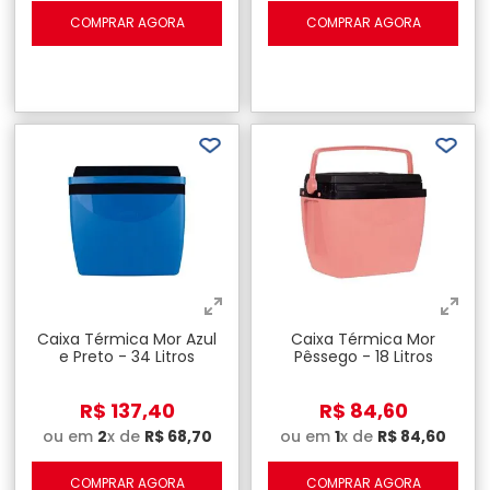
COMPRAR AGORA
COMPRAR AGORA
Caixa Térmica Mor Azul
Caixa Térmica Mor
e Preto - 34 Litros
Pêssego - 18 Litros
R$
137
,
40
R$
84
,
60
ou em
2
x de
R$
68
,
70
ou em
1
x de
R$
84
,
60
COMPRAR AGORA
COMPRAR AGORA