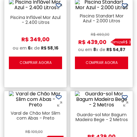
Piscina Standart Mor
Piscina Inflável Mor Azul
Azul - 2.000 Litros
- 2.400 Litros
R$
469
,
00
R$
349
,
00
R$
439
,
00
Economize
R$
30
,
0
ou em
6
x de
R$
58
,
16
ou em
8
x de
R$
54
,
87
COMPRAR AGORA
COMPRAR AGORA
Varal de Chão Mor Slim
Guarda-sol Mor Bagum
com Abas - Preto
Madeira Bege - 2 Metros
R$
109
,
00
R$
439
,
00