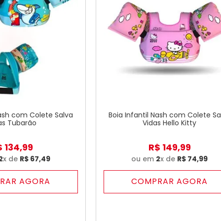
Nash com Colete Salva
Boia Infantil Nash com Colete Sa
as Tubarão
Vidas Hello Kitty
$
134
,
99
R$
149
,
99
2
x de
R$
67
,
49
ou em
2
x de
R$
74
,
99
RAR AGORA
COMPRAR AGORA