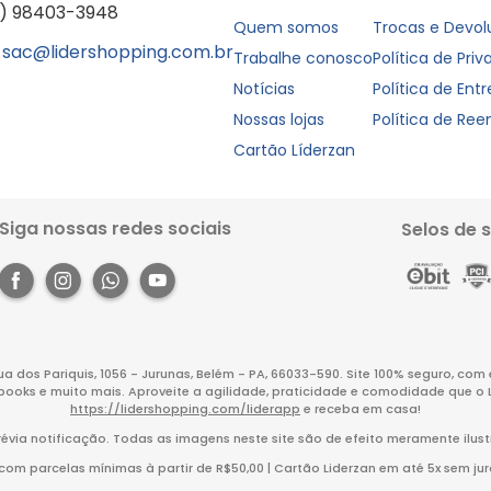
1) 98403-3948
Quem somos
Trocas e Devo
sac@lidershopping.com.br
Trabalhe conosco
Política de Pri
Notícias
Política de Ent
Nossas lojas
Política de Re
Cartão Líderzan
Siga nossas redes sociais
Selos de 
Rua dos Pariquis, 1056 - Jurunas, Belém - PA, 66033-590. Site 100% seguro, co
books e muito mais. Aproveite a agilidade, praticidade e comodidade que o 
https://lidershopping.com/liderapp
e receba em casa!
évia notificação. Todas as imagens neste site são de efeito meramente ilust
m parcelas mínimas à partir de R$50,00 | Cartão Liderzan em até 5x sem juro