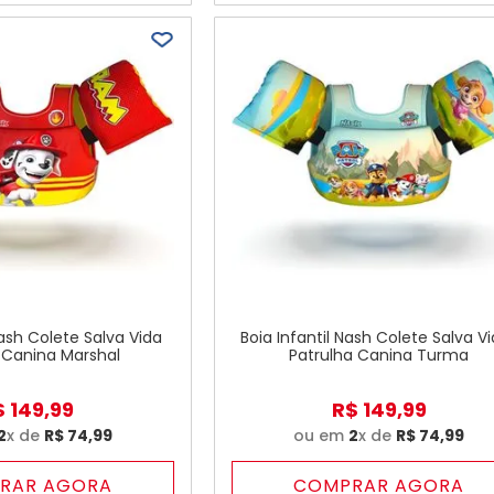
Nash Colete Salva Vida
Boia Infantil Nash Colete Salva V
 Canina Marshal
Patrulha Canina Turma
$
149
,
99
R$
149
,
99
2
x de
R$
74
,
99
ou em
2
x de
R$
74
,
99
RAR AGORA
COMPRAR AGORA