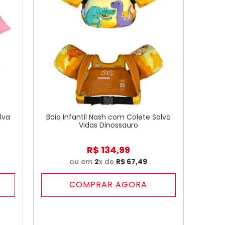
lva
Boia Infantil Nash com Colete Salva
Vidas Dinossauro
R$
134
,
99
ou em
2
x de
R$
67
,
49
COMPRAR AGORA