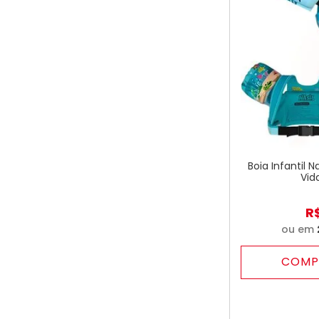
Boia Infantil 
Vid
R
ou em
COMP