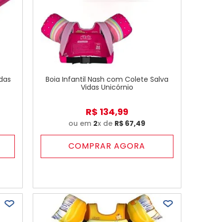
idas
Boia Infantil Nash com Colete Salva
Vidas Unicórnio
R$
134
,
99
ou em
2
x de
R$
67
,
49
COMPRAR AGORA