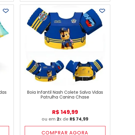
idas
Boia Infantil Nash Colete Salva Vidas
Patrulha Canina Chase
R$
149
,
99
ou em
2
x de
R$
74
,
99
COMPRAR AGORA