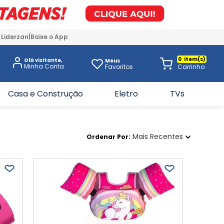
 Liderzan
Baixe o App
0
Olá visitante,
Meus
Favoritos
Casa e Construção
Eletro
TVs
Mais Recentes
Ordenar Por