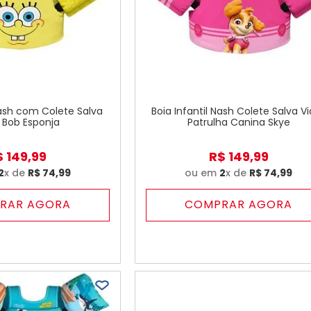
Nash com Colete Salva
Boia Infantil Nash Colete Salva V
 Bob Esponja
Patrulha Canina Skye
$
149
,
99
R$
149
,
99
2
x de
R$
74
,
99
ou em
2
x de
R$
74
,
99
RAR AGORA
COMPRAR AGORA