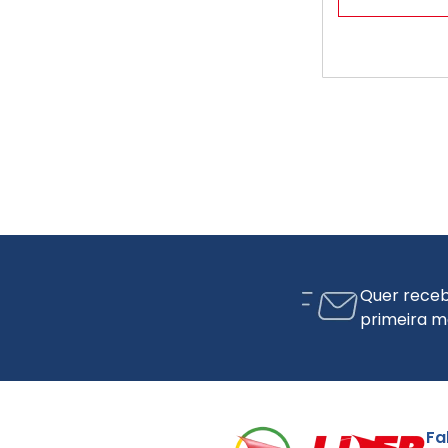
Quer receb
primeira m
Fa