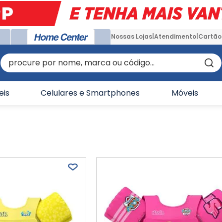
Nossas Lojas
Atendimento
Cartão
procure por nome, marca ou código...
eis
Celulares e Smartphones
Móveis