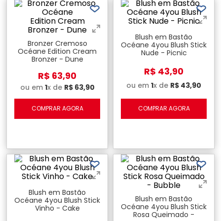
Blush em Bastão
Bronzer Cremoso
Océane 4you Blush Stick
Océane Edition Cream
Nude - Picnic
Bronzer - Dune
R$
43
,
90
R$
63
,
90
ou em
1
x de
R$
43
,
90
ou em
1
x de
R$
63
,
90
COMPRAR AGORA
COMPRAR AGORA
Blush em Bastão
Blush em Bastão
Océane 4you Blush Stick
Océane 4you Blush Stick
Vinho - Cake
Rosa Queimado -