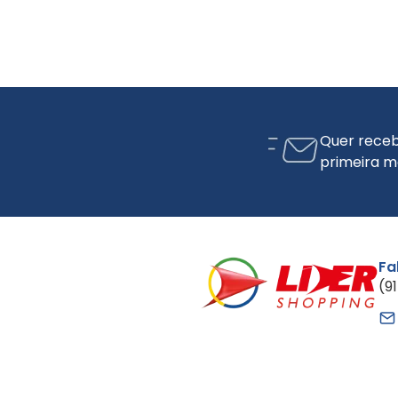
Quer receb
primeira m
Fa
(9