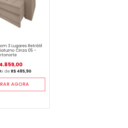
om 3 Lugares Retrátil
Saturno Cinza 05 -
rtonorte
4
.
859
,
00
0
x de
R$
485
,
90
RAR AGORA