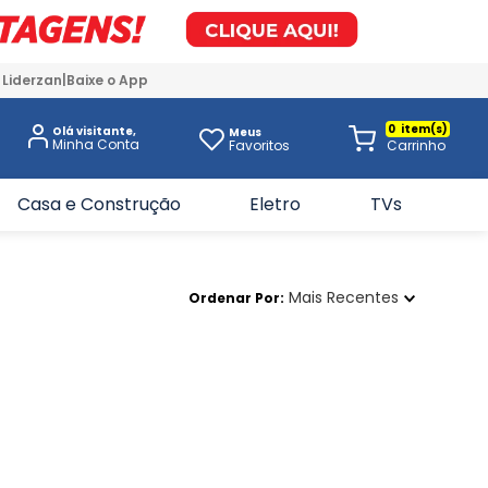
 Liderzan
Baixe o App
0
Olá visitante,
Meus
Favoritos
Casa e Construção
Eletro
TVs
Mais Recentes
Ordenar Por