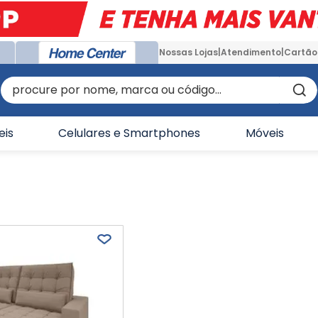
Nossas Lojas
Atendimento
Cartão
procure por nome, marca ou código...
eis
Celulares e Smartphones
Móveis