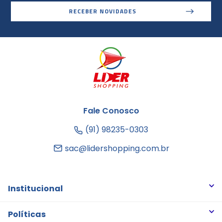
RECEBER NOVIDADES
Fale Conosco
(91) 98235-0303
sac@lidershopping.com.br
Institucional
Quem somos
Políticas