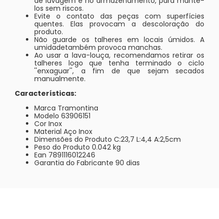
de lavagem e no armazenamento, para mantê-
los sem riscos.
Evite o contato das peças com superfícies
quentes. Elas provocam a descoloração do
produto.
Não guarde os talheres em locais úmidos. A
umidadetambém provoca manchas.
Ao usar a lava-louça, recomendamos retirar os
talheres logo que tenha terminado o ciclo
''enxaguar'', a fim de que sejam secados
manualmente.
Características:
Marca Tramontina
Modelo 63906151
Cor Inox
Material Aço Inox
Dimensões do Produto C:23,7 L:4,4 A:2,5cm
Peso do Produto 0.042 kg
Ean 7891116012246
Garantia do Fabricante 90 dias