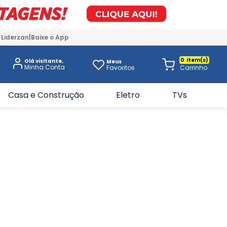
 Liderzan
Baixe o App
0
Olá visitante,
Meus
Favoritos
Casa e Construção
Eletro
TVs