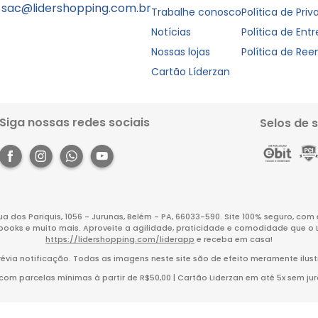
sac@lidershopping.com.br
Trabalhe conosco
Política de Pri
Notícias
Política de Ent
Nossas lojas
Política de Re
Cartão Líderzan
Siga nossas redes sociais
Selos de 
Rua dos Pariquis, 1056 - Jurunas, Belém - PA, 66033-590. Site 100% seguro, co
books e muito mais. Aproveite a agilidade, praticidade e comodidade que o 
https://lidershopping.com/liderapp
e receba em casa!
évia notificação. Todas as imagens neste site são de efeito meramente ilust
m parcelas mínimas à partir de R$50,00 | Cartão Liderzan em até 5x sem juro