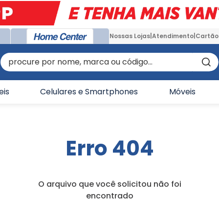
Nossas Lojas
Atendimento
Cartão
procure por nome, marca ou código...
eis
Celulares e Smartphones
Móveis
Erro 404
O arquivo que você solicitou não foi
encontrado