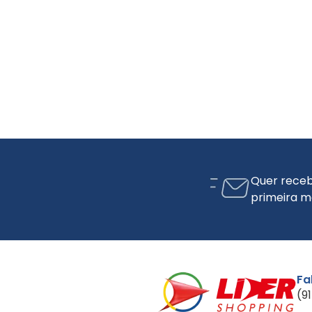
Quer receb
primeira m
Fa
(9