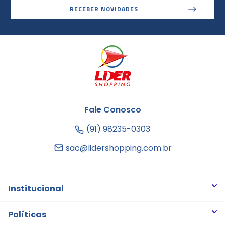
RECEBER NOVIDADES
Fale Conosco
(91) 98235-0303
sac@lidershopping.com.br
Institucional
Quem somos
Políticas