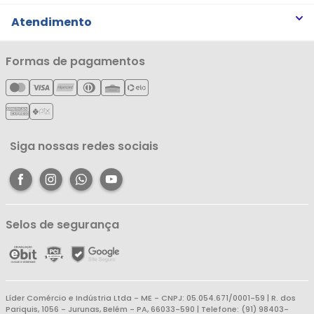
Trabalhe Conosco
Trocas e Devoluções
Atendimento
Notícias
Política de Privacidade
Nossas Lojas
Minha Conta
Formas de pagamentos
Política de Entrega
Cartão Líderzan
Meus Pedidos
Política de Reembolso
Meus Favoritos
Central de Atendimento
Siga nossas redes sociais
Selos de segurança
Líder Comércio e Indústria Ltda - ME - CNPJ: 05.054.671/0001-59 | R. dos
Pariquis, 1056 - Jurunas, Belém - PA, 66033-590 | Telefone: (91) 98403-