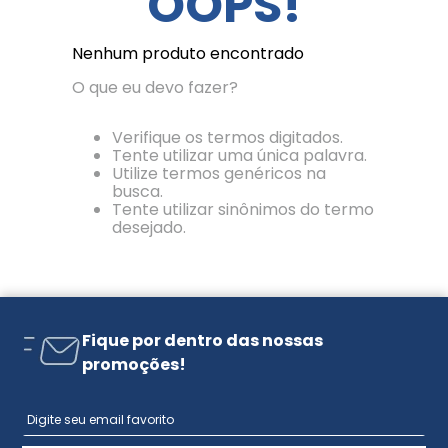
OOPS!
Nenhum produto encontrado
O que eu devo fazer?
Verifique os termos digitados.
Tente utilizar uma única palavra.
Utilize termos genéricos na
busca.
Tente utilizar sinônimos do termo
desejado.
Fique por dentro das nossas
promoções!