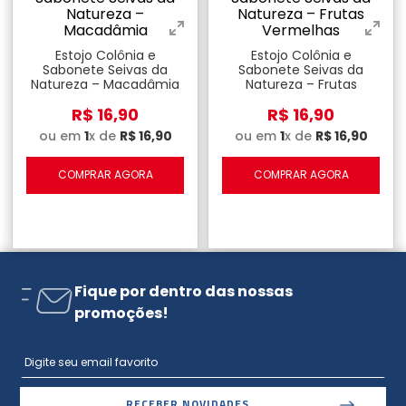
Estojo Colônia e
Estojo Colônia e
Sabonete Seivas da
Sabonete Seivas da
Natureza – Macadâmia
Natureza – Frutas
Vermelhas
R$
16
,
90
R$
16
,
90
ou em
1
x de
R$
16
,
90
ou em
1
x de
R$
16
,
90
COMPRAR AGORA
COMPRAR AGORA
Fique por dentro das nossas
promoções!
RECEBER NOVIDADES