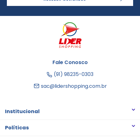
Fale Conosco
(91) 98235-0303
sac@lidershopping.com.br
Institucional
Quem somos
Políticas
Trabalhe Conosco