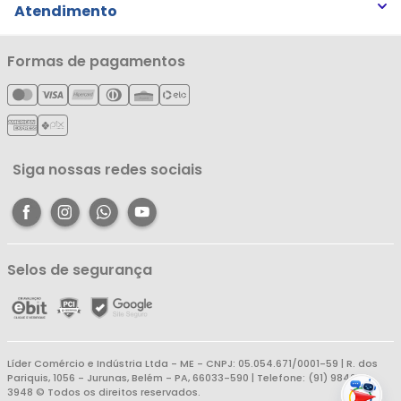
Trocas e Devoluções
Atendimento
Notícias
Política de Privacidade
Nossas Lojas
Minha Conta
Formas de pagamentos
Política de Entrega
Cartão Líderzan
Meus Pedidos
Política de Reembolso
Meus Favoritos
Central de Atendimento
Siga nossas redes sociais
Selos de segurança
Líder Comércio e Indústria Ltda - ME - CNPJ: 05.054.671/0001-59 | R. dos
Pariquis, 1056 - Jurunas, Belém - PA, 66033-590 | Telefone: (91) 98403-
3948 © Todos os direitos reservados.