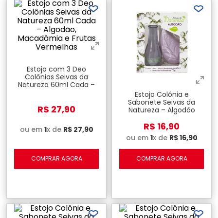
Estojo com 3 Deo
Colônias Seivas da
Natureza 60ml Cada –
Algodão, Macadâmia e
Estojo Colônia e
Frutas Vermelhas
Sabonete Seivas da
R$
27
,
90
Natureza – Algodão
R$
16
,
90
ou em
1
x de
R$
27
,
90
ou em
1
x de
R$
16
,
90
COMPRAR AGORA
COMPRAR AGORA