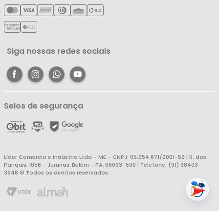
Meus Pedidos
Política de Reembolso
Meus Favoritos
Central de Atendimento
Siga nossas redes sociais
Selos de segurança
Líder Comércio e Indústria Ltda - ME - CNPJ: 05.054.671/0001-59 | R. dos
Pariquis, 1056 - Jurunas, Belém - PA, 66033-590 | Telefone: (91) 98403-
3948 © Todos os direitos reservados.