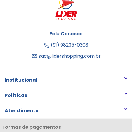
Fale Conosco
(91) 98235-0303
sac@lidershopping.com.br
Institucional
Quem somos
Políticas
Trabalhe Conosco
Trocas e Devoluções
Atendimento
Notícias
Política de Privacidade
Nossas Lojas
Minha Conta
Formas de pagamentos
Política de Entrega
Cartão Líderzan