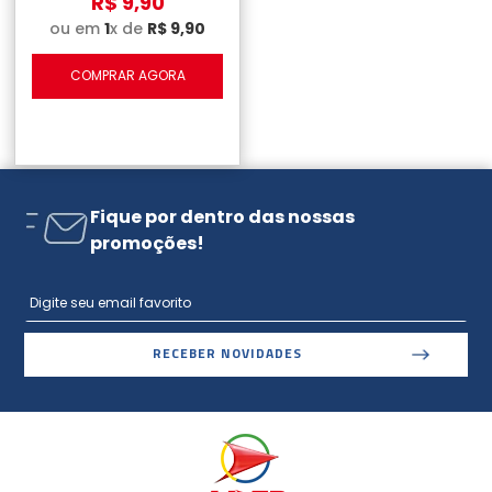
R$
9
,
90
ou em
1
x de
R$
9
,
90
COMPRAR AGORA
Fique por dentro das nossas
promoções!
RECEBER NOVIDADES