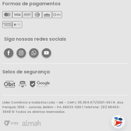
Minha Conta
Formas de pagamentos
Política de Entrega
Cartão Líderzan
Meus Pedidos
Política de Reembolso
Meus Favoritos
Central de Atendimento
Siga nossas redes sociais
Selos de segurança
Líder Comércio e Indústria Ltda - ME - CNPJ: 05.054.671/0001-59 | R. dos
Pariquis, 1056 - Jurunas, Belém - PA, 66033-590 | Telefone: (91) 98403-
3948 © Todos os direitos reservados.