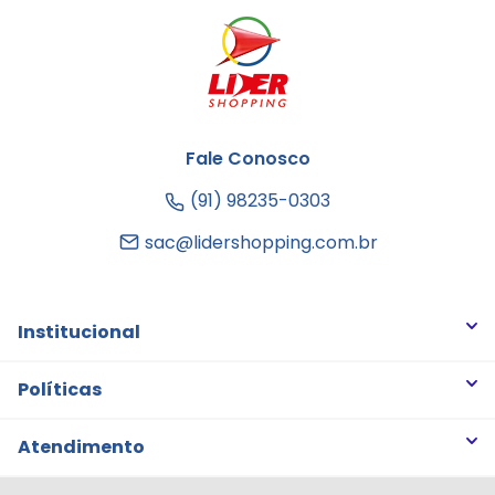
Fale Conosco
(91) 98235-0303
sac@lidershopping.com.br
Institucional
Quem somos
Políticas
Trabalhe Conosco
Trocas e Devoluções
Atendimento
Notícias
Política de Privacidade
Nossas Lojas