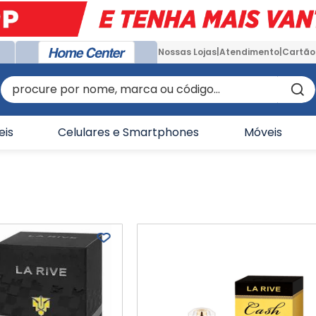
Nossas Lojas
Atendimento
Cartão
procure por nome, marca ou código...
eis
Celulares e Smartphones
Móveis