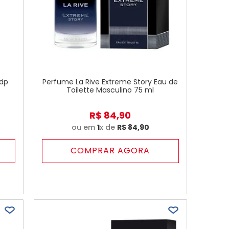
Edp
Perfume La Rive Extreme Story Eau de
Toilette Masculino 75 ml
R$
84
,
90
ou em
1
x de
R$
84
,
90
COMPRAR AGORA