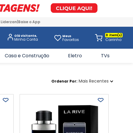
 Liderzan
Baixe o App
0
Olá visitante,
Meus
Favoritos
Casa e Construção
Eletro
TVs
Mais Recentes
Ordenar Por