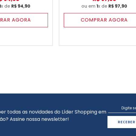
1
x de
R$
94
,
90
ou em
1
x de
R$
97
,
90
RAR AGORA
COMPRAR AGORA
er todas as novidades do Líder Shopping em
ão? Assine nossa newsletter!
RECEBER