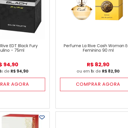
Rive EDT Black Fury
Perfume La Rive Cash Woman 
ulino - 75ml
Feminino 90 ml
$
94
,
90
R$
82
,
90
1
x de
R$
94
,
90
ou em
1
x de
R$
82
,
90
RAR AGORA
COMPRAR AGORA