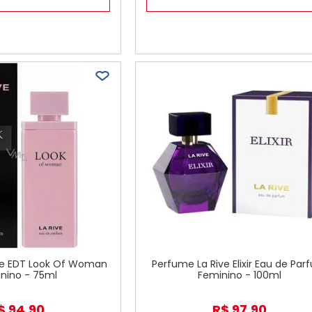
ve EDT Look Of Woman
Perfume La Rive Elixir Eau de Pa
nino - 75ml
Feminino - 100ml
$
94
,
90
R$
97
,
90