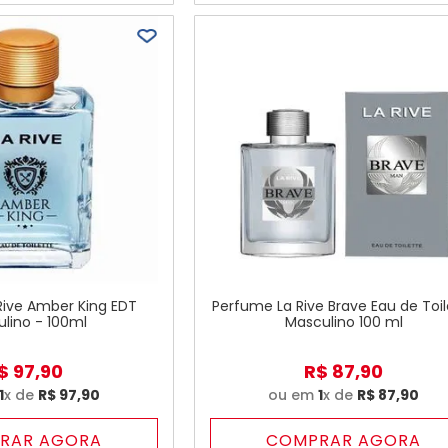
Rive Amber King EDT
Perfume La Rive Brave Eau de Toil
lino - 100ml
Masculino 100 ml
$
97
,
90
R$
87
,
90
1
x de
R$
97
,
90
ou em
1
x de
R$
87
,
90
RAR AGORA
COMPRAR AGORA