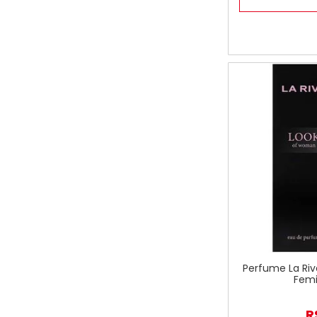
Perfume La Ri
Femi
R