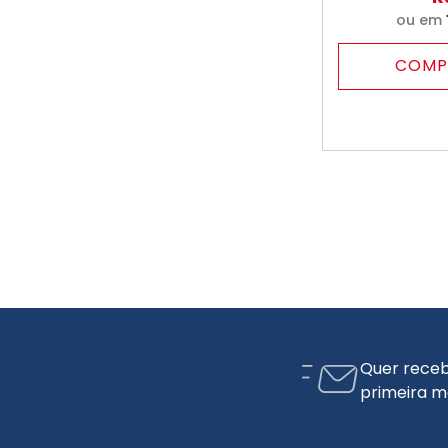
ou em
COMP
Quer receb
primeira m