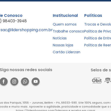
le Conosco
Institucional
Políticas
1) 98403-3948
Quem somos
Trocas e Devo
sac@lidershopping.com.br
Trabalhe conosco
Política de Pri
Notícias
Política de Ent
Nossas lojas
Política de Re
Cartão Líderzan
Siga nossas redes sociais
Selos de 
Rua dos Pariquis, 1056 - Jurunas, Belém - PA, 66033-590. Site 100% seguro, co
books e muito mais. Aproveite a agilidade, praticidade e comodidade que o 
https://lidershopping.com/liderapp
e receba em casa!