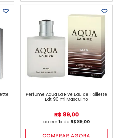
ette
Perfume Aqua La Rive Eau de Toillette
Edt 90 ml Masculino
R$
89
,
00
ou em
1
x de
R$
89
,
00
COMPRAR AGORA