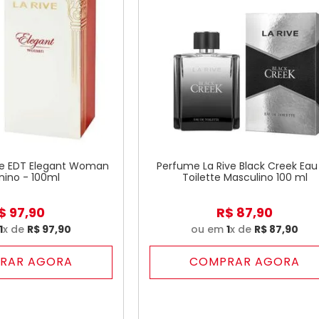
ve EDT Elegant Woman
Perfume La Rive Black Creek Eau
nino - 100ml
Toilette Masculino 100 ml
$
97
,
90
R$
87
,
90
1
x de
R$
97
,
90
ou em
1
x de
R$
87
,
90
RAR AGORA
COMPRAR AGORA