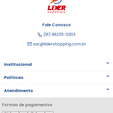
Fale Conosco
(91) 98235-0303
sac@lidershopping.com.br
Institucional
Quem somos
Políticas
Trabalhe Conosco
Trocas e Devoluções
Atendimento
Notícias
Política de Privacidade
Nossas Lojas
Minha Conta
Formas de pagamentos
Política de Entrega
Cartão Líderzan
Meus Pedidos