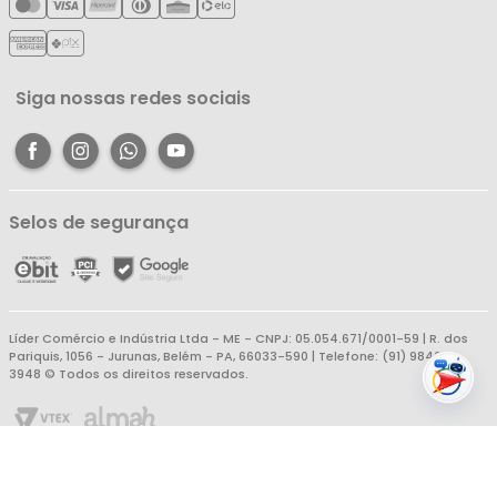
Política de Reembolso
Meus Favoritos
Central de Atendimento
Siga nossas redes sociais
Selos de segurança
Líder Comércio e Indústria Ltda - ME - CNPJ: 05.054.671/0001-59 | R. dos
Pariquis, 1056 - Jurunas, Belém - PA, 66033-590 | Telefone: (91) 98403-
3948 © Todos os direitos reservados.