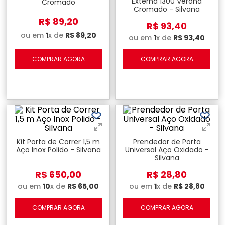
Externa 1300 Verona
Cromado
Cromado - Silvana
R$
89
,
20
R$
93
,
40
ou em
1
x de
R$
89
,
20
ou em
1
x de
R$
93
,
40
COMPRAR AGORA
COMPRAR AGORA
Kit Porta de Correr 1,5 m
Prendedor de Porta
Aço Inox Polido - Silvana
Universal Aço Oxidado -
Silvana
R$
650
,
00
R$
28
,
80
ou em
10
x de
R$
65
,
00
ou em
1
x de
R$
28
,
80
COMPRAR AGORA
COMPRAR AGORA