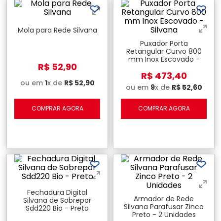
Mola para Rede Silvana
Puxador Porta
Retangular Curvo 800
mm Inox Escovado -
R$
52
,
90
Silvana
R$
473
,
40
ou em
1
x de
R$
52
,
90
ou em
9
x de
R$
52
,
60
COMPRAR AGORA
COMPRAR AGORA
Fechadura Digital
Armador de Rede
Silvana de Sobrepor
Silvana Parafusar Zinco
Sdd220 Bio - Preto
Preto - 2 Unidades