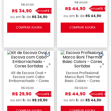
Sortidas
R$
60
,
90
R$
47
,
90
R$
44
,
90
Economize
R$
16
,
0
R$
34
,
90
Economize
R$
13
,
00
ou em
1
x de
R$
44
,
90
ou em
1
x de
R$
34
,
90
COMPRAR AGORA
COMPRAR AGORA
Kit de Escova Oval +
Escova Profissional
Escova com Cabo
Marco Boni Thermal
Emborrachado - Cores
Basic Colors - Cores
Sortidas
Sortidas
R$
39
,
90
R$
58
,
90
R$
29
,
90
R$
44
,
90
Economize
R$
10
,
00
Economize
R$
14
,
0
ou em
1
x de
R$
29
,
90
ou em
1
x de
R$
44
,
90
COMPRAR AGORA
COMPRAR AGORA