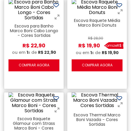
Escova Raquete Média
Marco Boni Donuts
Escova para Banho
Marco Boni Cabo Longo
- Cores Sortidas
R$
28
,
90
R$
22
,
90
R$
19
,
90
Economize
R$
9
,
00
ou em
1
x de
R$
22
,
90
ou em
1
x de
R$
19
,
90
COMPRAR AGORA
COMPRAR AGORA
Escova Thermal Marco
Escova Raquete
Boni Vazada - Cores
Glamour com Strass
Sortidas
Marco Boni - Cores