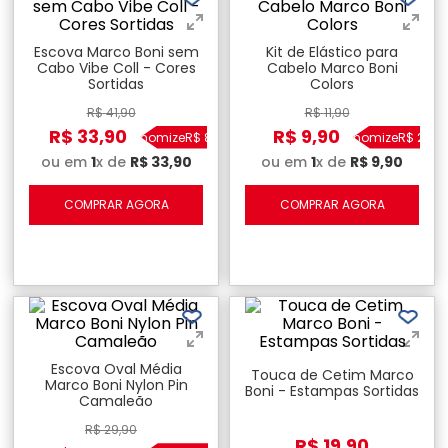
Escova Marco Boni sem
Kit de Elástico para
Cabo Vibe Coll - Cores
Cabelo Marco Boni
Sortidas
Colors
R$
41
,
90
R$
11
,
90
R$
33
,
90
R$
9
,
90
Economize
R$
8
,
00
Economize
R$
2
,
00
ou em
1
x de
R$
33
,
90
ou em
1
x de
R$
9
,
90
COMPRAR AGORA
COMPRAR AGORA
Escova Oval Média
Touca de Cetim Marco
Marco Boni Nylon Pin
Boni - Estampas Sortidas
Camaleão
R$
29
,
90
R$
19
,
90