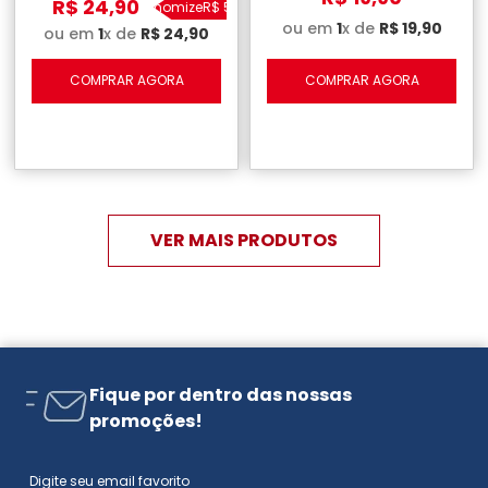
R$
24
,
90
Economize
R$
5
,
00
ou em
1
x de
R$
19
,
90
ou em
1
x de
R$
24
,
90
COMPRAR AGORA
COMPRAR AGORA
Fique por dentro das nossas
promoções!