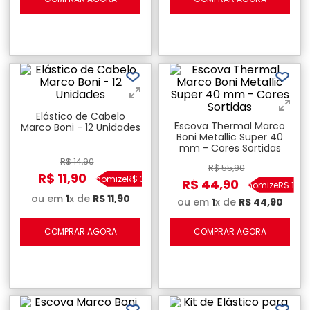
Elástico de Cabelo
Escova Thermal Marco
Marco Boni - 12 Unidades
Boni Metallic Super 40
mm - Cores Sortidas
R$
14
,
90
R$
55
,
90
R$
11
,
90
Economize
R$
3
,
00
R$
44
,
90
Economize
R$
11
,
00
ou em
1
x de
R$
11
,
90
ou em
1
x de
R$
44
,
90
COMPRAR AGORA
COMPRAR AGORA